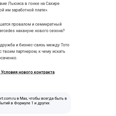
вие Льюиса в гонке на Сахире
й им заработной плате».
шатся провалом и семикратный
rcedes накануне нового сезона?
дружба и бизнес-связь между Тото
с твоим партнером, к чему искать
осаченко.
 Условия нового контракта
t.com.ru в Max, чтобы всегда быть в
бытий в Формуле 1 и других