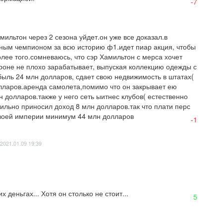
-7
мильтон через 2 сезона уйдет.он уже все доказал.в 
тным чемпионом за всю историю ф1.идет пиар акция, чтобы 
ее того.сомневаюсь, что сэр Хамильтон с мерса хочет 
роне не плохо зарабатывает, выпуская коллекцию одежды с 
ыль 24 млн долларов, сдает свою недвижимость в штатах( 
олларов.аренда самолета,помимо что он закрывает ею 
долларов.также у него сеть ыитнес клубов( естественно 
ильно приносил доход 8 млн долларов.так что плати перс 
 своей империи минимум 44 млн долларов
-1
2021.01.09 19:39
х деньгах... Хотя он столько не стоит...
5