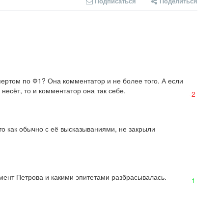
Подписаться
Поделиться
пертом по Ф1? Она комментатор и не более того. А если 
несёт, то и комментатор она так себе.
-2
то как обычно с её высказываниями, не закрыли 
жмент Петрова и какими эпитетами разбрасывалась.
1