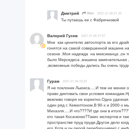
Дмитрий
Alex
2021.01.06 21:33
Ты путаешь ее с Фабричновой
Валерий Гусев
2021.01.06 07:57
Мне  как ценителю автоспорта за его дра
гонятся на самой совершенной машине на с
сезоне .Моя надежда  на мексиканца ,он т
было Мерседеса ,машина замечательная ,
,возможные победы дались бы очень трудн
Гурам
2021.01.06 03:23
Я не поклоник Льюиса.....И тем не менее 
право диктовать свои условия командам.Нр
вежливо говоря не коректно.Одна удачная г
один ряд с Хемилтоном.В 90-х и 2000-х мы
Михаэля.....И что????И где они в итоге??
кто такая Косаченко?Таких экспертов и та
пространстве пруд пруди.Другое дело когд
его.Хотя и он перой перебарщивает с ин