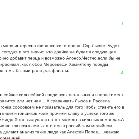
1
йв мало интересна финансовая сторона .Сэр Льюис  Будет 
егодня и это значит .что драйва не будет в следующем 
очно добавит перца и возможно Алонсо.Честно,если бы не 
красивая ,как любой Мерседес.и Хемилтону победы 
о а мы бы выиграли ,как фанаты.
4
он сейчас сильнейший среди всех остальных и вполне имеет 
авится или нет нам....А сравнивать Льюса и Рассела 
онка соооовсем не показатель для того чтобы ставить его в 
 видели гонщиков коим прочили славу и успехи того же 
??Нигде.Хотя выступали на тот момент в сильных командах.А 
ких же так называемых агентов в российском медийном 
а делают анализ такие люди как Алексей Попов.....уважаю 
формацией.