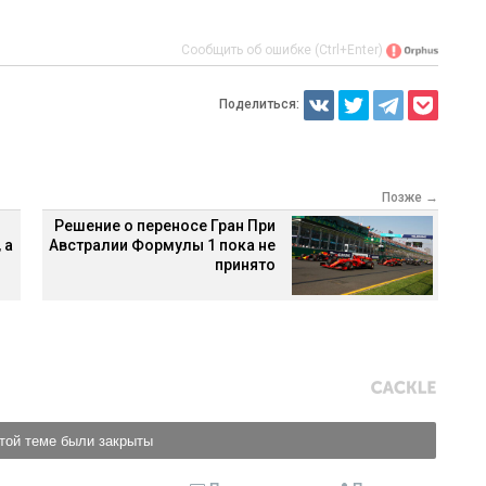
Сообщить об ошибке (Ctrl+Enter)
Поделиться:
Позже →
Решение о переносе Гран При
 а
Австралии Формулы 1 пока не
принято
той теме были закрыты