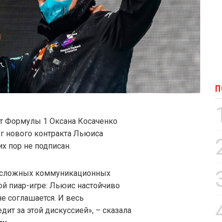
П
т Формулы 1 Оксана Косаченко
г нового контракта Льюиса
х пор не подписан.
 в сложных коммуникационных
той пиар-игре: Льюис настойчиво
не соглашается. И весь
дит за этой дискуссией», – сказала