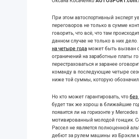
Оксана Косаченко
AUTOSPORT.com.
При этом автоспортивный эксперт ув
переговоров не только в сумме конт
говорить, что всё, что там происходи
данном случае не только в них дело
на четыре года
может быть вызван
ограничений на заработные платы г
перестраховаться и заранее оговорит
команду в последующие четыре сезо
ниже той суммы, которую обозначил
Но кто может гарантировать, что
без
будет так же хорош в ближайшие го
появится ли на горизонте у Mercede
мотивированный молодой гонщик. Се
Рассел не является полноценной аль
дебют за рулем машины из Брэкли 