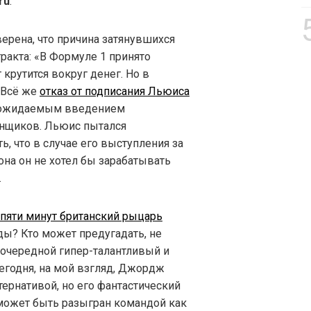
ru
.
ерена, что причина затянувшихся
ракта: «В Формуле 1 принято
т крутится вокруг денег. Но в
. Всё же
отказ от подписания Льюиса
 ожидаемым введением
онщиков. Льюис пытался
ь, что в случае его выступления за
на он не хотел бы зарабатывать
.
 пяти минут британский рыцарь
ды? Кто может предугадать, не
s очередной гипер-талантливый и
годня, на мой взгляд, Джордж
тернативой, но его фантастический
может быть разыгран командой как