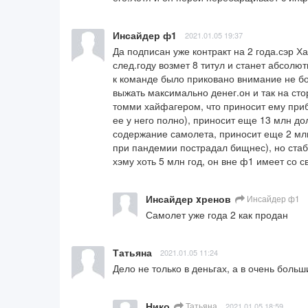
Инсайдер ф1
2021.01.05 19:37
Да подписан уже контракт на 2 года.сэр Ха
след.году возмет 8 титул и станет абсолю
к команде было приковано внимание не бол
выжать максимально денег.он и так на сто
томми хайфагером, что приносит ему приб
ее у него полно), приносит еще 13 млн д
содержание самолета, приносит еще 2 млн 
при пандемии пострадал бищнес), но стаб
хэму хоть 5 млн год, он вне ф1 имеет со
Инсайдер xренов
Инсайдер ф1
Самолет уже года 2 как продан
Татьяна
2021.01.05 11:24
Дело не только в деньгах, а в очень больши
Нико
Татьяна
2021.01.05 18:59