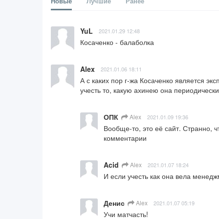
Новые
Лучшие
Ранее
YuL
2021.01.29 12:48
Косаченко - балаболка
Alex
2021.01.06 18:11
А с каких пор г-жа Косаченко является экс
учесть то, какую ахинею она периодически 
ОПК
Alex
2021.01.09 19:36
Вообще-то, это её сайт. Странно, ч
комментарии
Acid
Alex
2021.01.07 18:24
И если учесть как она вела менед
Денис
Alex
2021.01.07 05:19
Учи матчасть!