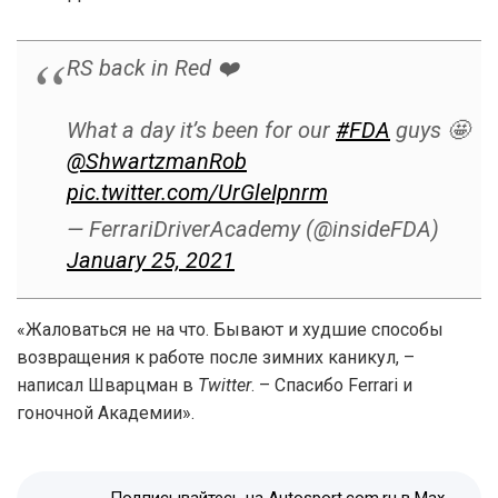
RS back in Red ❤️
What a day it’s been for our
#FDA
guys 🤩
@ShwartzmanRob
pic.twitter.com/UrGleIpnrm
— FerrariDriverAcademy (@insideFDA)
January 25, 2021
«Жаловаться не на что. Бывают и худшие способы
возвращения к работе после зимних каникул, –
написал Шварцман в
Twitter
. – Спасибо Ferrari и
гоночной Академии».
Подписывайтесь на Autosport.com.ru в Max,