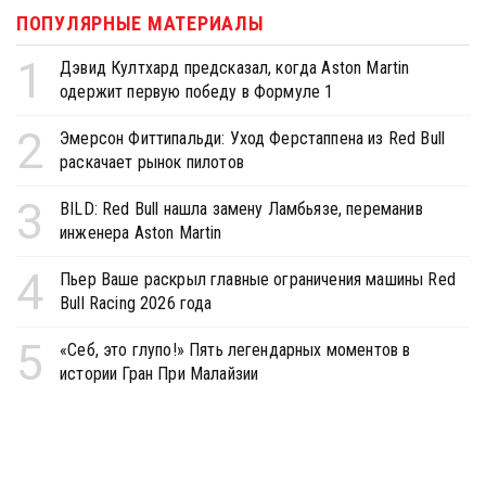
ПОПУЛЯРНЫЕ МАТЕРИАЛЫ
1
Дэвид Култхард предсказал, когда Aston Martin
одержит первую победу в Формуле 1
2
Эмерсон Фиттипальди: Уход Ферстаппена из Red Bull
раскачает рынок пилотов
3
BILD: Red Bull нашла замену Ламбьязе, переманив
инженера Aston Martin
4
Пьер Ваше раскрыл главные ограничения машины Red
Bull Racing 2026 года
5
«Себ, это глупо!» Пять легендарных моментов в
истории Гран При Малайзии