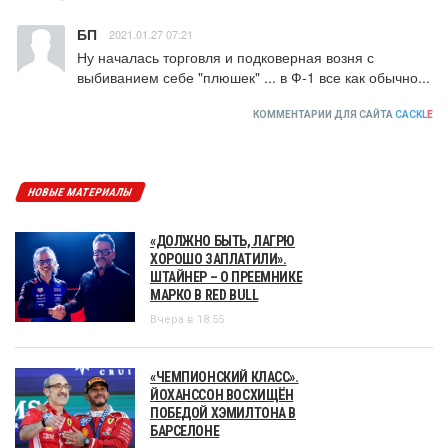
БП
2021.01.27 07:21
Ну началась торговля и подковерная возня с 
выбиванием себе "плюшек" ... в Ф-1 все как обычно...
КОММЕНТАРИИ ДЛЯ САЙТА
CACKL
E
НОВЫЕ МАТЕРИАЛЫ
«ДОЛЖНО БЫТЬ, ЛАГРЮ
ХОРОШО ЗАПЛАТИЛИ».
ШТАЙНЕР – О ПРЕЕМНИКЕ
МАРКО В RED BULL
Вчера в 18:55
«ЧЕМПИОНСКИЙ КЛАСС».
ЙОХАНССОН ВОСХИЩЁН
ПОБЕДОЙ ХЭМИЛТОНА В
БАРСЕЛОНЕ