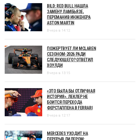
BILD: RED BULL НАШЛА
ЗАМЕНУ ЛАМБЬЯЗЕ,
ПЕРЕМАНИВ ИНЖЕНЕРА
ASTON MARTIN
Вчера в 14:12
ПОЖЕРТВУЕТ ЛИ MCLAREN
СЕЗОНОМ-2026 РАДИ
СЛЕДУЮЩЕГО? ОТВЕТИЛ
ХОУЛДИ
Вчера в 13:15
«ЭТО БЫЛА БЫ ОТЛИЧНАЯ
ИСТОРИЯ». ЛЕКЛЕР НЕ
БОИТСЯ ПЕРЕХОДА
ФЕРСТАППЕНА В FERRARI
Вчера в 12:17
MERCEDES УХОДИТ НА
ПЕРЕРЫВ ЛИДЕРОМ: