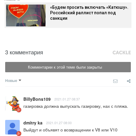
«Будем просить включать «Катюшу».
Российский раллист попал под
санкции
3 комментария
Комментарии к этой теме были закрыты
Новые
BillyBons109
2021.01.27 08:37
газировка должна выпускать газировку, нах с пляжа.
dmitry ka
2021.01.27 08:00
Выйдут и объявят о возвращении к V8 или V10