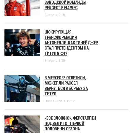
ЗАВОДСКОЙ КОМАНДЫ
PEUGEOT В FIA WEC
Вчера в 9:10
ШОКИРУЮЩАЯ
ТРАНСФОРМАЦИЯ
АНТОНЕЛЛИ: КАК ТИНЕЙДЖЕР
СТАЛ ПРЕТЕНДЕНТОМ НА
ТИТУЛ В Ф1?
Вчера в 8:30
В MERCEDES ОТВЕТИЛИ,
МОЖЕТ ЛИ РАССЕЛ
ВЕРНУТЬСЯ В БОРЬБУ ЗА
ТИТУЛ
Позавчера в 19:12
«ВСЕ СЛОЖНО». ФЕРСТАППЕН
ПОДВЕЛ ИТОГ ПЕРВОЙ
ПОЛОВИНЫ СЕЗОНА