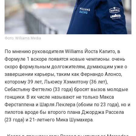
Фото: Williams Media
По мнению руководителя Williams Йоста Капито, в
Формуле 1 вскоре появятся новые чемпионы. очень
скоро формульным долгожителям, думающим уже о
завершении карьеры, таким как Фернандо Алонсо,
которому 39 лет, Льюису Хэмилтону (36 лет),
Себастьяну Феттелю (33 года) бросят вызов молодые
гонщики. В их числе называют не только Макса
Ферстаппена и Шарля Леклера (обоим по 23 года), но и
пилотов вроде бы второго плана Джорджа Рассела
(23 года) и 21-летнего Мика Шумахера.