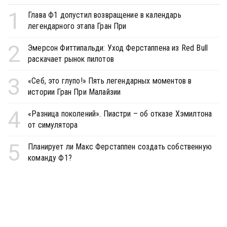
1
Глава Ф1 допустил возвращение в календарь
легендарного этапа Гран При
2
Эмерсон Фиттипальди: Уход Ферстаппена из Red Bull
раскачает рынок пилотов
3
«Себ, это глупо!» Пять легендарных моментов в
истории Гран При Малайзии
4
«Разница поколений». Пиастри – об отказе Хэмилтона
от симулятора
5
Планирует ли Макс Ферстаппен создать собственную
команду Ф1?