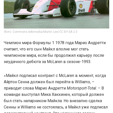
Фото: Commons.wikimedia/Martin Lee/CC BY-SA 2.0
Чемпион мира Формулы 1 1978 года Марио Андретти
считает, что его сын Майкл вполне мог стать
чемпионом мира, если бы продолжил карьеру после
неудачного дебюта за McLaren в сезоне-1993.
«Майкл подписал контракт с McLaren в момент, когда
Айртон Сенна должен был перейти в Williams, –
приводит слова Марио Андретти
Motorsport-Total
. – В
команде выступал Мика Хаккинен, который должен
был стать напарником Майкла. Но внезапно сделка
Сенны и Williams не состоялась, а Майкл уже подписал