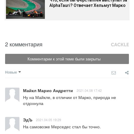
AlphaTauri? Отвечает Хельмут Марко
2 комментария
Комментарии к этой теме были закрыты
Новые
Майкл Марио Андретти
2021.04.08 17:42
Ну на Майкле, в отличии от Марко, природа не 
отдохнула
ЭдЪ
2021.04.05 19:29
На самовозке Мерседес стал бы точно.