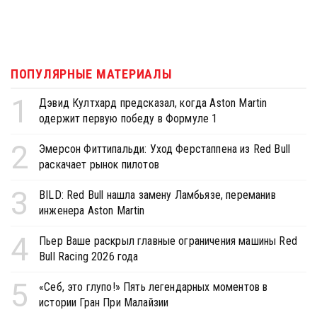
ПОПУЛЯРНЫЕ МАТЕРИАЛЫ
1
Дэвид Култхард предсказал, когда Aston Martin
одержит первую победу в Формуле 1
2
Эмерсон Фиттипальди: Уход Ферстаппена из Red Bull
раскачает рынок пилотов
3
BILD: Red Bull нашла замену Ламбьязе, переманив
инженера Aston Martin
4
Пьер Ваше раскрыл главные ограничения машины Red
Bull Racing 2026 года
5
«Себ, это глупо!» Пять легендарных моментов в
истории Гран При Малайзии