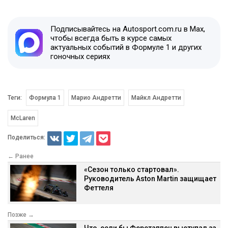
Подписывайтесь на Autosport.com.ru в Max,
чтобы всегда быть в курсе самых
актуальных событий в Формуле 1 и других
гоночных сериях
Теги:
Формула 1
Марио Андретти
Майкл Андретти
McLaren
Поделиться:
← Ранее
«Сезон только стартовал».
Руководитель Aston Martin защищает
Феттеля
Позже →
Что, если бы Ферстаппен выступал за