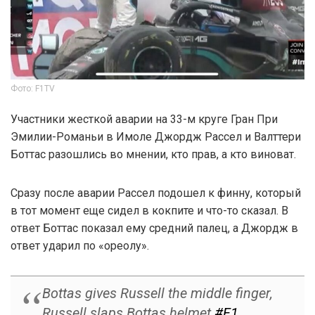
Фото: F1TV
Участники жесткой аварии на 33-м круге Гран При
Эмилии-Романьи в Имоле Джордж Рассел и Валттери
Боттас разошлись во мнении, кто прав, а кто виноват.
Сразу после аварии Рассел подошел к финну, который
в тот момент еще сидел в кокпите и что-то сказал. В
ответ Боттас показал ему средний палец, а Джордж в
ответ ударил по «ореолу».
Bottas gives Russell the middle finger,
Russell slaps Bottas helmet
#F1