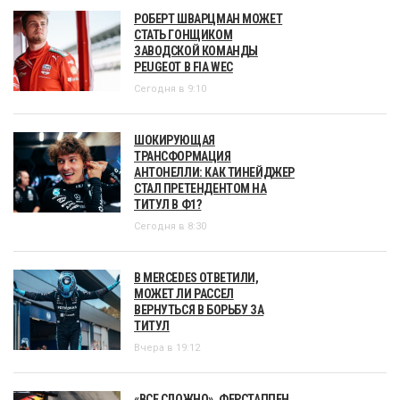
РОБЕРТ ШВАРЦМАН МОЖЕТ
СТАТЬ ГОНЩИКОМ
ЗАВОДСКОЙ КОМАНДЫ
PEUGEOT В FIA WEC
Сегодня в 9:10
ШОКИРУЮЩАЯ
ТРАНСФОРМАЦИЯ
АНТОНЕЛЛИ: КАК ТИНЕЙДЖЕР
СТАЛ ПРЕТЕНДЕНТОМ НА
ТИТУЛ В Ф1?
Сегодня в 8:30
В MERCEDES ОТВЕТИЛИ,
МОЖЕТ ЛИ РАССЕЛ
ВЕРНУТЬСЯ В БОРЬБУ ЗА
ТИТУЛ
Вчера в 19:12
«ВСЕ СЛОЖНО». ФЕРСТАППЕН