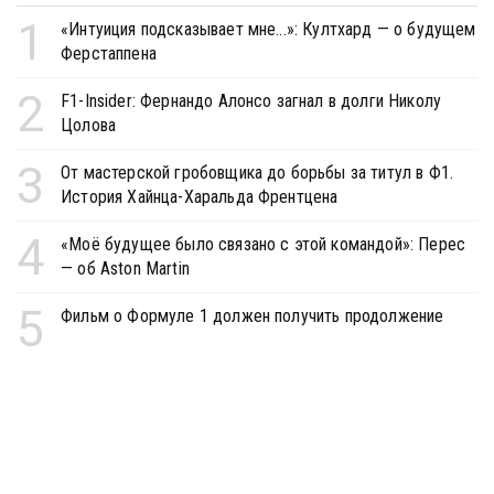
1
«Интуиция подсказывает мне...»: Култхард — о будущем
Ферстаппена
2
F1-Insider: Фернандо Алонсо загнал в долги Николу
Цолова
3
От мастерской гробовщика до борьбы за титул в Ф1.
История Хайнца-Харальда Френтцена
4
«Моё будущее было связано с этой командой»: Перес
— об Aston Martin
5
Фильм о Формуле 1 должен получить продолжение