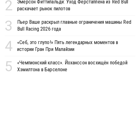
2
Эмерсон Фиттипальди: Уход Ферстаппена из Red Bull
раскачает рынок пилотов
3
Пьер Ваше раскрыл главные ограничения машины Red
Bull Racing 2026 года
4
«Себ, это глупо!» Пять легендарных моментов в
истории Гран При Малайзии
5
«Чемпионский класс». Йоханссон восхищён победой
Хэмилтона в Барселоне