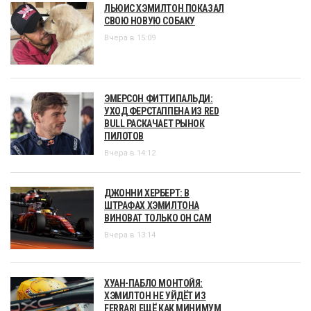
ЛЬЮИС ХЭМИЛТОН ПОКАЗАЛ
СВОЮ НОВУЮ СОБАКУ
Вчера в 15:09
ЭМЕРСОН ФИТТИПАЛЬДИ:
УХОД ФЕРСТАППЕНА ИЗ RED
BULL РАСКАЧАЕТ РЫНОК
ПИЛОТОВ
Вчера в 14:12
ДЖОННИ ХЕРБЕРТ: В
ШТРАФАХ ХЭМИЛТОНА
ВИНОВАТ ТОЛЬКО ОН САМ
Вчера в 13:14
ХУАН-ПАБЛО МОНТОЙЯ:
ХЭМИЛТОН НЕ УЙДЁТ ИЗ
FERRARI ЕЩЁ КАК МИНИМУМ