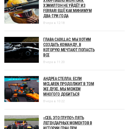
ХУАН-ПАБЛО МОНТОЙЯ:
ХЭМИЛТОН НЕ УЙДЁТ ИЗ
FERRARI ЕЩЁ КАК МИНИМУМ
ДВА-ТРИ ГОДА
Вчера в 12:18
ГЛАВА CADILLAC: МЫ ХОТИМ
СОЗДАТЬ КОМАНДУ, В
КОТОРУЮ МЕЧТАЮТ ПОПАСТЬ
ВСЕ
Вчера в 11:20
АНДРЕА СТЕЛЛА: ЕСЛИ
MCLAREN ПРОДОЛЖИТ В ТОМ
ЖЕ ДУХЕ, МЫ МОЖЕМ
МНОГОГО ДОБИТЬСЯ
Вчера в 10:22
«СЕБ, ЭТО ГЛУПО!» ПЯТЬ
ЛЕГЕНДАРНЫХ МОМЕНТОВ В
ИСТОРИИ ГРАН ПРИ