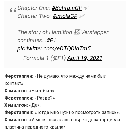
Chapter One:
#BahrainGP
✅
Chapter Two:
#ImolaGP
✅
The story of Hamilton 🆚 Verstappen
continues...
#F1
pic.twitter.com/eDTQDInTm5
— Formula 1 (@F1)
April 19, 2021
Ферстаппен:
«Не думаю, что между нами был
контакт».
Хэмилтон:
«Был, был».
Ферстаппен:
«Разве?»
Хэмилтон:
«Да».
Ферстаппен:
«Тогда мне нужно посмотреть запись».
Хэмилтон:
«У меня оказалась повреждена торцевая
пластина переднего крыла».