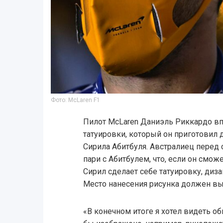
Фото: McLaren F1
Пилот McLaren Даниэль Риккардо вп
татуировки, который он приготовил 
Сирила Абитбуля. Австралиец перед
пари с Абитбулем, что, если он смож
Сирил сделает себе татуировку, диз
Место нанесения рисунка должен выб
«В конечном итоге я хотел видеть о