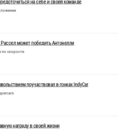
редоточиться на себе и своей команде
оложении
к Рассел может победить Антонелли
 по скорости
овольствием поучаствовал в гонках IndyCar
upercars
авную награду в своей жизни