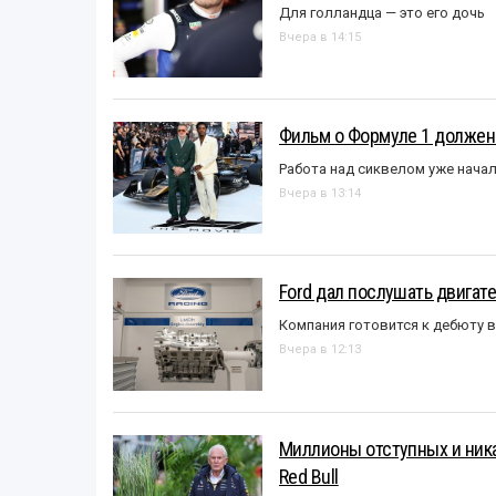
Для голландца — это его дочь
Вчера в 14:15
Фильм о Формуле 1 должен
Работа над сиквелом уже нача
Вчера в 13:14
Ford дал послушать двигате
Компания готовится к дебюту 
Вчера в 12:13
Миллионы отступных и ника
Red Bull