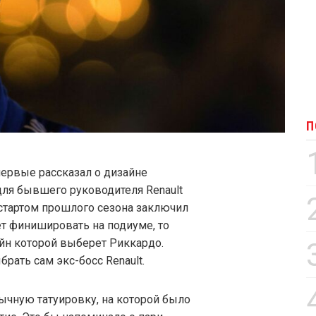
П
ервые рассказал о дизайне
для бывшего руководителя Renault
 стартом прошлого сезона заключил
ет финишировать на подиуме, то
айн которой выберет Риккардо.
рать сам экс-босс Renault.
бычную татуировку, на которой было