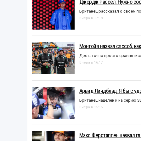
Джордж Рассел: Нужно сос
Британец рассказал о своём п
Вчера в 17:18
Монтойя назвал способ, ка
Достаточно просто сравняться
Вчера в 16:17
Арвид Линдблад: Я бы с уд
Британец нацелен и на серию S
Вчера в 15:16
Макс Ферстаппен назвал гл