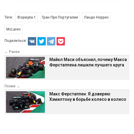
Теги:
Формула 1
Гран При Португалии
Ландо Норрис
McLaren
Поделиться:
← Ранее
Майкл Маси объяснил, почему Макса
Ферстаппена лишили лучшего круга
Позже →
Макс Ферстаппен: Я доверяю
Хэмилтону в борьбе колесо в колесо