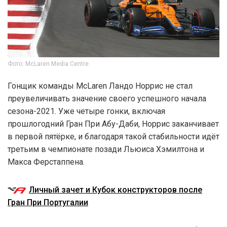
Фото: McLaren Media Centre
Гонщик команды McLaren Ландо Норрис не стал
преувеличивать значение своего успешного начала
сезона-2021. Уже четыре гонки, включая
прошлогодний Гран При Абу-Даби, Норрис заканчивает
в первой пятёрке, и благодаря такой стабильности идёт
третьим в чемпионате позади Льюиса Хэмилтона и
Макса Ферстаппена.
Личный зачет и Кубок конструкторов после
Гран При Португалии