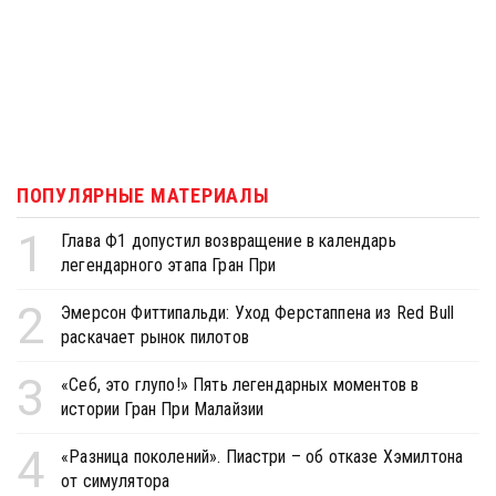
ПОПУЛЯРНЫЕ МАТЕРИАЛЫ
1
Глава Ф1 допустил возвращение в календарь
легендарного этапа Гран При
2
Эмерсон Фиттипальди: Уход Ферстаппена из Red Bull
раскачает рынок пилотов
3
«Себ, это глупо!» Пять легендарных моментов в
истории Гран При Малайзии
4
«Разница поколений». Пиастри – об отказе Хэмилтона
от симулятора