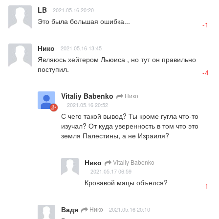
LB
2021.05.16 20:20
Это была большая ошибка...
-1
Нико
2021.05.16 13:45
Являюсь хейтером Льюиса , но тут он правильно 
поступил.
-4
Vitaliy Babenko
Нико
2021.05.16 20:52
С чего такой вывод? Ты кроме гугла что-то 
изучал? От куда уверенность в том что это 
земля Палестины, а не Израиля?
Нико
Vitaliy Babenko
2021.05.17 06:59
Кровавой мацы объелся?
-1
Вадя
Нико
2021.05.16 20:10