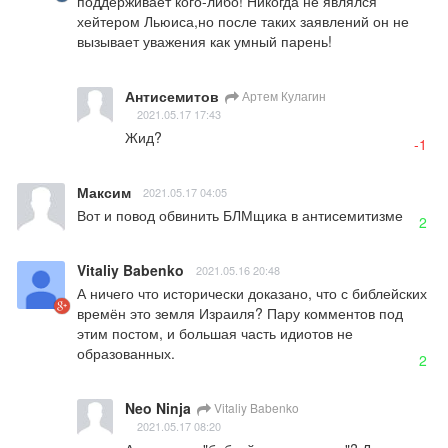
поддерживает кого-либо! Никогда не являлся 
хейтером Льюиса,но после таких заявлений он не 
вызывает уважения как умный парень!
Антисемитов
Артем Кулагин
2021.05.17 17:43
Жид?
-1
Максим
2021.05.17 04:05
Вот и повод обвинить БЛМщика в антисемитизме
2
Vitaliy Babenko
2021.05.16 20:48
А ничего что исторически доказано, что с библейских 
времён это земля Израиля? Пару комментов под 
этим постом, и большая часть идиотов не 
образованных.
2
Neo Ninja
Vitaliy Babenko
2021.05.17 08:20