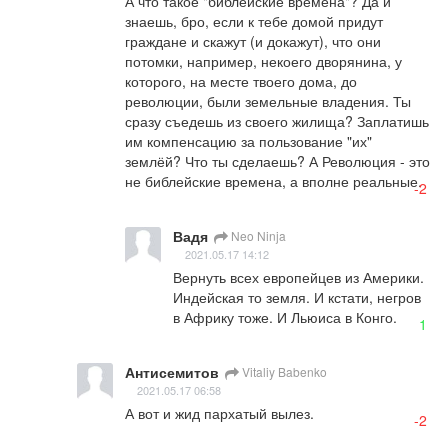
А что такое "библейские времена"? Да и 
знаешь, бро, если к тебе домой придут 
граждане и скажут (и докажут), что они 
потомки, например, некоего дворянина, у 
которого, на месте твоего дома, до 
революции, были земельные владения. Ты 
сразу съедешь из своего жилища? Заплатишь 
им компенсацию за пользование "их" 
землёй? Что ты сделаешь? А Революция - это 
не библейские времена, а вполне реальные.
-2
Вадя
Neo Ninja
2021.05.17 14:12
Вернуть всех европейцев из Америки. 
Индейская то земля. И кстати, негров 
в Африку тоже. И Льюиса в Конго.
1
Антисемитов
Vitaliy Babenko
2021.05.17 06:58
А вот и жид пархатый вылез.
-2