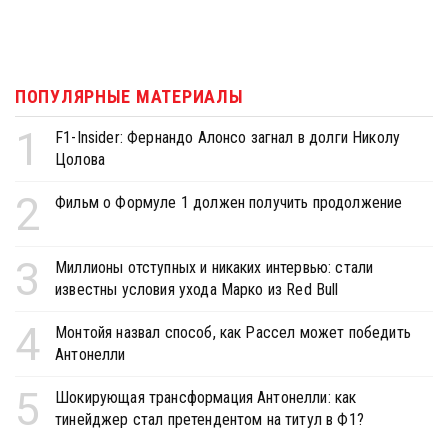
ПОПУЛЯРНЫЕ МАТЕРИАЛЫ
1
F1-Insider: Фернандо Алонсо загнал в долги Николу
Цолова
2
Фильм о Формуле 1 должен получить продолжение
3
Миллионы отступных и никаких интервью: стали
известны условия ухода Марко из Red Bull
4
Монтойя назвал способ, как Рассел может победить
Антонелли
5
Шокирующая трансформация Антонелли: как
тинейджер стал претендентом на титул в Ф1?