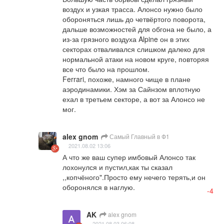
воздух и узкая трасса. Алонсо нужно было 
обороняться лишь до четвёртого поворота, 
дальше возможностей для обгона не было, а 
из-за грязного воздуха Alpine он в этих 
секторах отваливался слишком далеко для 
нормальной атаки на новом круге, повторяя 
все что было на прошлом.

Ferrari, похоже, намного чище в плане 
аэродинамики. Хэм за Сайнзом вплотную 
ехал в третьем секторе, а вот за Алонсо не 
мог.
alex gnom
Самый Главный в Ф1
2021.08.02 13:06
А что же ваш супер имбовый Алонсо так 
лохонулся и пустил,как ты сказал 
,,копчёного".Просто ему нечего терять,и он 
оборонялся в наглую.
-4
AK
alex gnom
2021.08.03 06:08