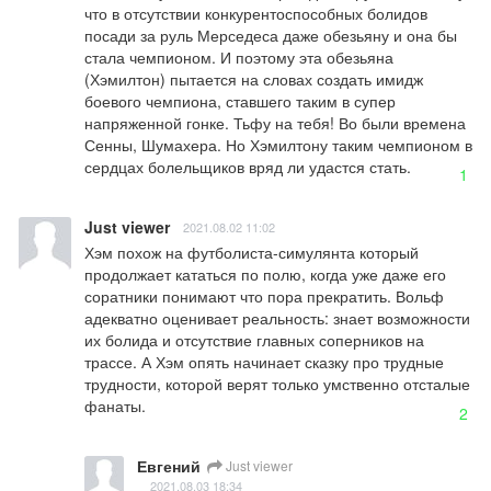
что в отсутствии конкурентоспособных болидов 
посади за руль Мерседеса даже обезьяну и она бы 
стала чемпионом. И поэтому эта обезьяна 
(Хэмилтон) пытается на словах создать имидж 
боевого чемпиона, ставшего таким в супер 
напряженной гонке. Тьфу на тебя! Во были времена 
Сенны, Шумахера. Но Хэмилтону таким чемпионом в 
сердцах болельщиков вряд ли удастся стать.
1
Just viewer
2021.08.02 11:02
Хэм похож на футболиста-симулянта который 
продолжает кататься по полю, когда уже даже его 
соратники понимают что пора прекратить. Вольф 
адекватно оценивает реальность: знает возможности 
их болида и отсутствие главных соперников на 
трассе. А Хэм опять начинает сказку про трудные 
трудности, которой верят только умственно отсталые 
фанаты.
2
Евгений
Just viewer
2021.08.03 18:34