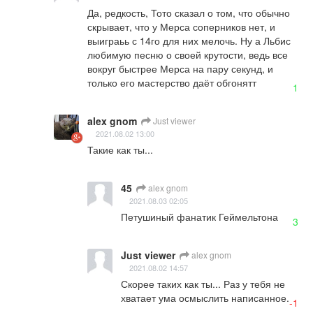
Да, редкость, Тото сказал о том, что обычно 
скрывает, что у Мерса соперников нет, и 
выиграьь с 14го для них мелочь. Ну а Льбис 
любимую песню о своей крутости, ведь все 
вокруг быстрее Мерса на пару секунд, и 
только его мастерство даёт обгонятт
1
alex gnom
Just viewer
2021.08.02 13:00
Такие как ты...
45
alex gnom
2021.08.03 02:05
Петушиный фанатик Геймельтона
3
Just viewer
alex gnom
2021.08.02 14:57
Скорее таких как ты... Раз у тебя не 
хватает ума осмыслить написанное.
-1