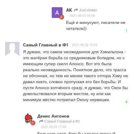
AK
Just viewer
2021.08.03 06:06
Ещё и минусуют, писатели не 
читатели))
1
Самый Главный в Ф1
2021.08.02 10:43
Я думаю, что самое неожиданное для Хэмильтона - 
это матёрая борьба со средняковым болидом, но с 
имеющим супер скилл Алонсо. Вот это была 
реально неожиданность. Понятное дело, что трасса 
не обгонная, но тем не менее такого отпора Хэму не 
давал никто, словно пропуская его без борьбы. И 
пусти Алонсо копчёного сразу, я думаю, что Окон бы 
довольствовался вторым местом, ну или как 
минимум жёстко потрепал Окону нервишки.
4
Денис Антонов
Самый Главный в Ф1
2021.08.03 17:49
Большую часть борьбы сделал грязный 