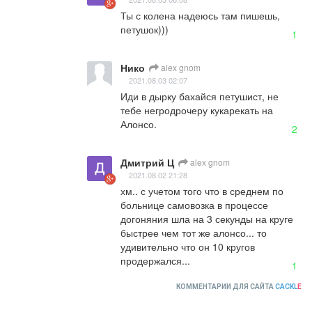
Ты с колена надеюсь там пишешь, 
петушок)))
1
Нико
alex gnom
2021.08.03 02:07
Иди в дырку бахайся петушист, не 
тебе негродрочеру кукарекать на 
Алонсо.
2
Дмитрий Ц
alex gnom
2021.08.02 21:28
хм.. с учетом того что в среднем по 
больнице самовозка в процессе 
догоняния шла на 3 секунды на круге 
быстрее чем тот же алонсо... то 
удивительно что он 10 кругов 
продержался...
1
КОММЕНТАРИИ ДЛЯ САЙТА
CACKL
E