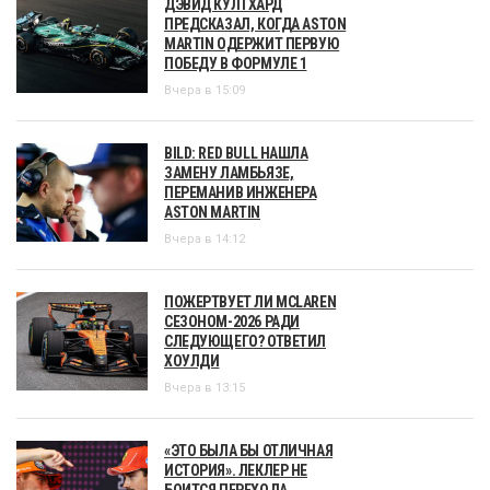
ДЭВИД КУЛТХАРД
ПРЕДСКАЗАЛ, КОГДА ASTON
MARTIN ОДЕРЖИТ ПЕРВУЮ
ПОБЕДУ В ФОРМУЛЕ 1
Вчера в 15:09
BILD: RED BULL НАШЛА
ЗАМЕНУ ЛАМБЬЯЗЕ,
ПЕРЕМАНИВ ИНЖЕНЕРА
ASTON MARTIN
Вчера в 14:12
ПОЖЕРТВУЕТ ЛИ MCLAREN
СЕЗОНОМ-2026 РАДИ
СЛЕДУЮЩЕГО? ОТВЕТИЛ
ХОУЛДИ
Вчера в 13:15
«ЭТО БЫЛА БЫ ОТЛИЧНАЯ
ИСТОРИЯ». ЛЕКЛЕР НЕ
БОИТСЯ ПЕРЕХОДА