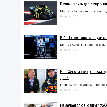
Рауль Фернандес разгромил
Мартин и Беззекки в тройке л
Вчера в 17:02
В Audi ответили на слухи о
Маттиа Бинотто назвал связь 
Вчера в 16:05
Йос Ферстаппен рассказал,
дней
Гонщики часто устраивают со
Вчера в 15:09
Намечается сенсация? Уэбб