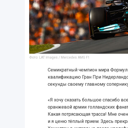
Фото: LAT Images / Mercedes AMG F1
Семикратный чемпион мира Формул
квалификацию Гран При Нидерландов
секунды своему главному сопернику
«Я хочу сказать большое спасибо в
оранжевой армии голландских фанат
Какая потрясающая трасса! Мне очень
и я ценю тёплый прием. Здесь прекр