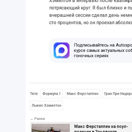
Хэмилтон в интервью после квалифи
потрясающий круг. Я был близко и п
вчерашней сессии сделал день немн
сто процентов, но он проехал абсолю
Подписывайтесь на Autospor
курсе самых актуальных со
гоночных сериях
Теги:
Формула 1
Макс Ферстаппен
Гран При Нидер
Льюис Хэмилтон
← Ранее
Макс Ферстаппен на поул-
позиции в Зандворте