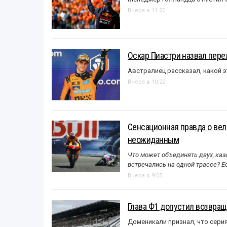
Вчера в 11:20
Оскар Пиастри назвал пер
Австралиец рассказал, какой э
Вчера в 10:22
Сенсационная правда о вел
неожиданным
Что может объединять двух, каз
встречались на одной трассе? 
Вчера в 9:05
Глава Ф1 допустил возвращ
Доменикали признал, что сери