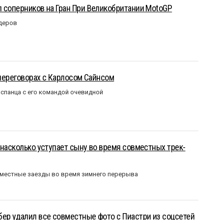
 соперников на Гран При Великобритании MotoGP
идеров
 переговорах с Карлосом Сайнсом
испанца с его командой очевидной
 насколько уступает сыну во время совместных трек-
вместные заезды во время зимнего перерыва
ер удалил все совместные фото с Пиастри из соцсетей