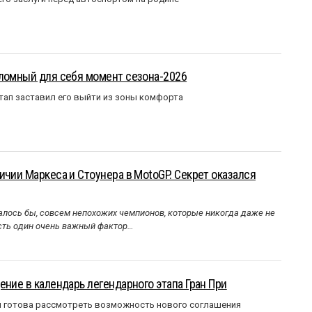
еломный для себя момент сезона-2026
тап заставил его выйти из зоны комфорта
ичии Маркеса и Стоунера в MotoGP. Секрет оказался
алось бы, совсем непохожих чемпионов, которые никогда даже не
Есть один очень важный фактор…
ение в календарь легендарного этапа Гран При
я готова рассмотреть возможность нового соглашения