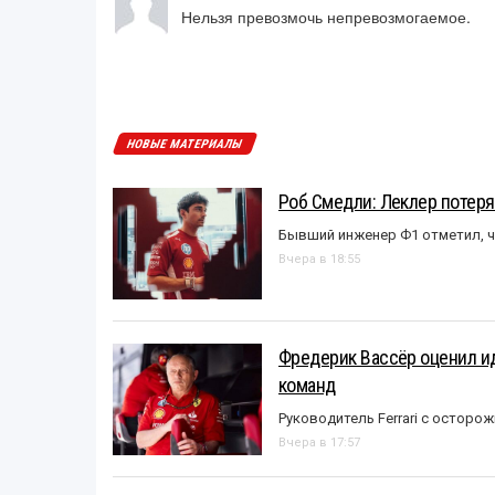
Нельзя превозмочь непревозмогаемое.
НОВЫЕ МАТЕРИАЛЫ
Роб Смедли: Леклер потеря
Бывший инженер Ф1 отметил, ч
Вчера в 18:55
Фредерик Вассёр оценил ид
команд
Руководитель Ferrari с остор
Вчера в 17:57