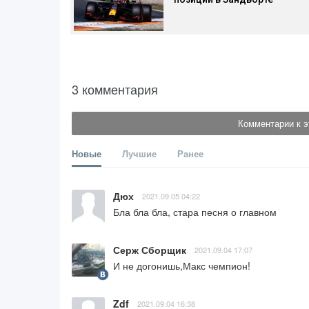
3 комментария
Комментарии к э
Новые
Лучшие
Ранее
Дюх
2021.09.05 04:22
Бла бла бла, стара песня о главном
Серж Сборщик
2021.09.04 17:07
И не догонишь,Макс чемпион!
Zdf
2021.09.04 16:38