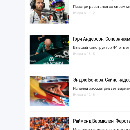
Пиастри расстался со своим 
Вчера в 14:12
Гэри Андерсон: Соперникам
Бывший конструктор Ф1 отмет
Вчера в 13:15
Эндрю Бенсон: Сайнс надеет
Испанец рассматривает вариан
Вчера в 12:18
Раймонд Вермюлен: Ферста
Менеджер голландца отметил е