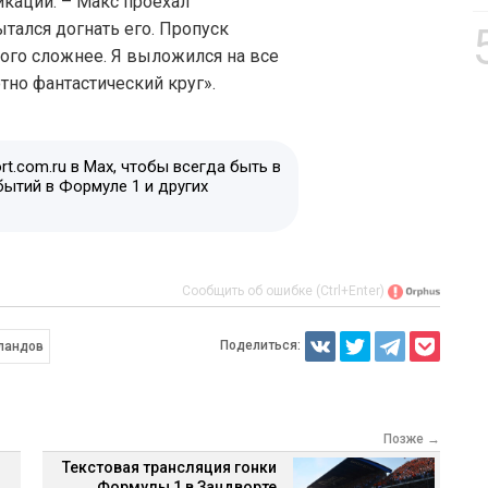
кации. – Макс проехал
ытался догнать его. Пропуск
ого сложнее. Я выложился на все
тно фантастический круг».
t.com.ru в Max, чтобы всегда быть в
бытий в Формуле 1 и других
Сообщить об ошибке (Ctrl+Enter)
Поделиться:
ландов
Позже →
Текстовая трансляция гонки
Формулы 1 в Зандворте