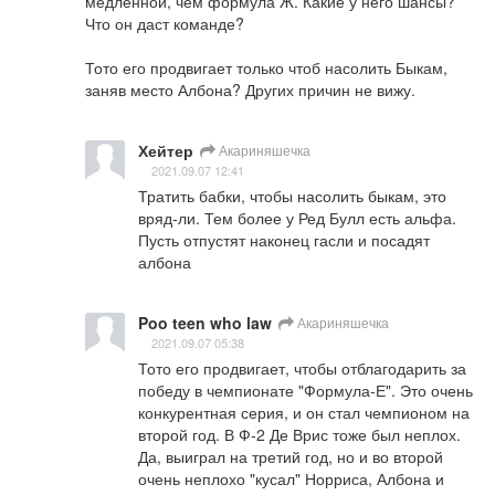
медленной, чем формула Ж. Какие у него шансы? 
Что он даст команде?

Тото его продвигает только чтоб насолить Быкам, 
заняв место Албона? Других причин не вижу.
Хейтер
Акариняшечка
2021.09.07 12:41
Тратить бабки, чтобы насолить быкам, это 
вряд-ли. Тем более у Ред Булл есть альфа. 
Пусть отпустят наконец гасли и посадят 
албона
Poo teen who law
Акариняшечка
2021.09.07 05:38
Тото его продвигает, чтобы отблагодарить за 
победу в чемпионате "Формула-Е". Это очень 
конкурентная серия, и он стал чемпионом на 
второй год. В Ф-2 Де Врис тоже был неплох. 
Да, выиграл на третий год, но и во второй 
очень неплохо "кусал" Норриса, Албона и 