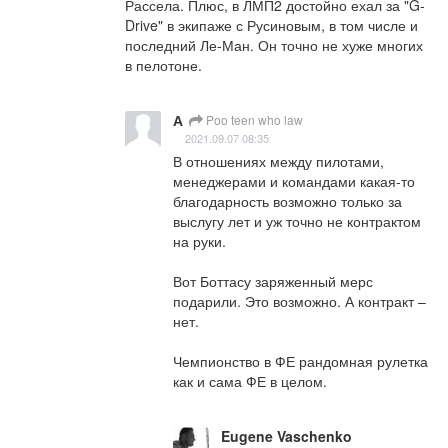
Рассела. Плюс, в ЛМП2 достойно ехал за "G-
Drive" в экипаже с Русиновым, в том числе и 
последний Ле-Ман. Он точно не хуже многих 
в пелотоне.
А
Poo teen who law
2021.09.07 08:35
В отношениях между пилотами, 
менеджерами и командами какая-то 
благодарность возможно только за 
выслугу лет и уж точно не контрактом 
на руки.

Вот Боттасу заряженный мерс 
подарили. Это возможно. А контракт – 
нет.

Чемпионство в ФЕ рандомная рулетка 
как и сама ФЕ в целом.
Eugene Vaschenko