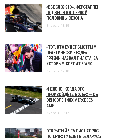
«ВСЕ СЛОЖНО». ФЕРСТАППЕН
ПОДВЕЛ ИТОГ ПЕРВОЙ
ПОЛОВИНЫ СЕЗОНА
Вчера в 18:15
«ТОТ, КТО БУДЕТ БЫСТРЫМ
ПРАКТИЧЕСКИ ВЕЗДЕ»:
ГРЯЗИН НАЗВАЛ ПИЛОТА, ЗА
КОТОРЫМ СЛЕДИТ В WRC
Вчера в 17:18
«НЕЯСНО, КОГДА ЭТО
ПРОИЗОЙДЁТ»: ВОЛЬФ — ОБ
ОБНОВЛЕНИЯХ MERCEDES-
AMG
Вчера в 16:17
ОТКРЫТЫЙ ЧЕМПИОНАТ РДС
ПО ДРИФТУ ЕДЕТ В БЕЛАРУСЬ