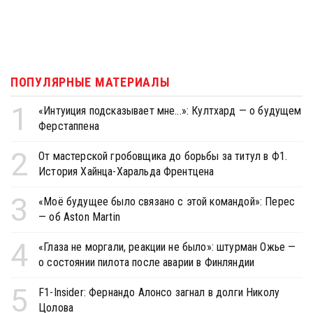
ПОПУЛЯРНЫЕ МАТЕРИАЛЫ
1
«Интуиция подсказывает мне...»: Култхард — о будущем
Ферстаппена
2
От мастерской гробовщика до борьбы за титул в Ф1.
История Хайнца-Харальда Френтцена
3
«Моё будущее было связано с этой командой»: Перес
— об Aston Martin
4
«Глаза не моргали, реакции не было»: штурман Ожье —
о состоянии пилота после аварии в Финляндии
5
F1-Insider: Фернандо Алонсо загнал в долги Николу
Цолова