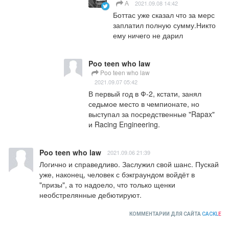
А
2021.09.08 14:42
Боттас уже сказал что за мерс 
заплатил полную сумму.Никто 
ему ничего не дарил
Poo teen who law
Poo teen who law
2021.09.07 05:42
В первый год в Ф-2, кстати, занял 
седьмое место в чемпионате, но 
выступал за посредственные "Rapax" 
и Racing Engineering.
Poo teen who law
2021.09.06 21:39
Логично и справедливо. Заслужил свой шанс. Пускай 
уже, наконец, человек с бэкграундом войдёт в 
"призы", а то надоело, что только щенки 
необстрелянные дебютируют.
КОММЕНТАРИИ ДЛЯ САЙТА
CACKL
E