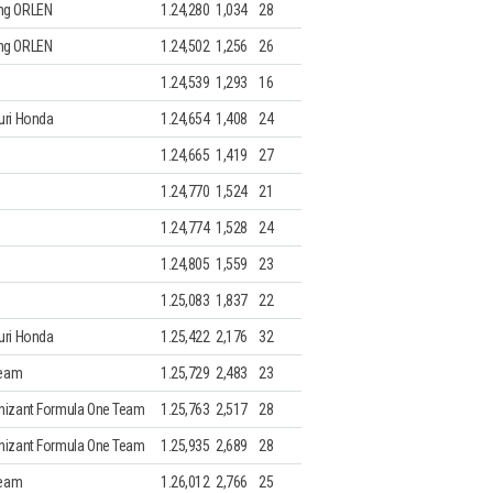
ng ORLEN
1.24,280
1,034
28
ng ORLEN
1.24,502
1,256
26
1.24,539
1,293
16
uri Honda
1.24,654
1,408
24
1.24,665
1,419
27
1.24,770
1,524
21
1.24,774
1,528
24
1.24,805
1,559
23
1.25,083
1,837
22
uri Honda
1.25,422
2,176
32
Team
1.25,729
2,483
23
nizant Formula One Team
1.25,763
2,517
28
nizant Formula One Team
1.25,935
2,689
28
Team
1.26,012
2,766
25