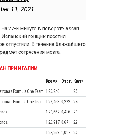
ber 11, 2021
На 27-й минуте в повороте Ascari
. Испанский гонщик посетил
ре отпустили. В течение ближайшего
предмет сотрясения мозга.
РАН ПРИ ИТАЛИИ
Время
Отст.
Круги
tronas Formula One Team
1.23,246
25
tronas Formula One Team
1.23,468
0,222
24
Honda
1.23,662
0,416
23
Honda
1.23,917
0,671
29
1.24,263
1,017
20