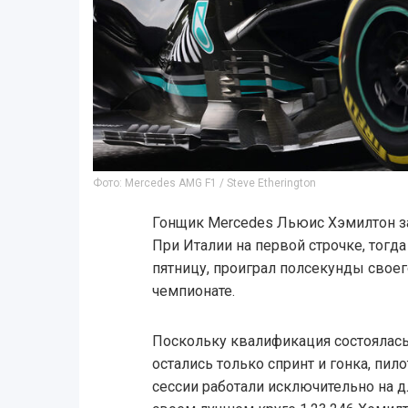
Фото: Mercedes AMG F1 / Steve Etherington
Гонщик Mercedes Льюис Хэмилтон з
При Италии на первой строчке, тогда
пятницу, проиграл полсекунды своег
чемпионате.
Поскольку квалификация состоялась 
остались только спринт и гонка, пи
сессии работали исключительно на д