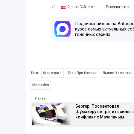
20.
Карлос Сайнс-мл.
Scuderia Ferrari
Подписывайтесь на Autospor
курсе самых актуальных со
гоночных сериях
Теги:
Формула 1
Гран При Италии
Льюис Хэмилтон
Mercedes
← Ранее
Бергер: Посоветовал
Шумахеру не тратить силы н
конфликт с Мазепиным