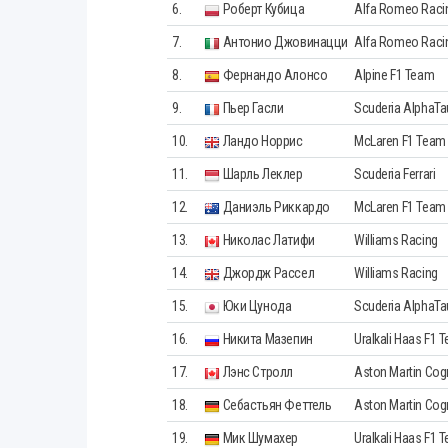
6.
Роберт Кубица
Alfa Romeo Raci
7.
Антонио Джовинацци
Alfa Romeo Raci
8.
Фернандо Алонсо
Alpine F1 Team
9.
Пьер Гасли
Scuderia AlphaTa
10.
Ландо Норрис
McLaren F1 Team
11.
Шарль Леклер
Scuderia Ferrari
12.
Даниэль Риккардо
McLaren F1 Team
13.
Николас Латифи
Williams Racing
14.
Джордж Рассел
Williams Racing
15.
Юки Цунода
Scuderia AlphaTa
16.
Никита Мазепин
Uralkali Haas F1 
17.
Лэнс Стролл
Aston Martin Cog
18.
Себастьян Феттель
Aston Martin Cog
19.
Мик Шумахер
Uralkali Haas F1 