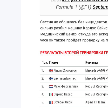
— Formula 1 (@F1)
Septem
Сессия не обошлась без инцидентов. 
сильно разбил машину Карлос Сайнс
медицинский центр, откуда его вско
часа он также пройдет проверку на 
РЕЗУЛЬТАТЫ ВТОРОЙ ТРЕНИРОВКИ Г
Поз.
Пилот
Команда
1.
Льюис Хэмилтон
Mercedes-AMG Pe
2.
Валттери Боттас
Mercedes-AMG Pe
3.
Макс Ферстаппен
Red Bull Racing 
4.
Серхио Перес
Red Bull Racing 
5.
Эстебан Окон
Alpine F1 Team