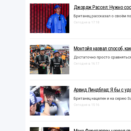
Джордж Рассел: Нужно сос
Британец рассказал о своём п
Сегодня в 17:18
Монтойя назвал способ, ка
Достаточно просто сравняться
Сегодня в 16:17
Арвид Линдблад: Я бы с уд
Британец нацелен и на серию S
Сегодня в 15:16
Макс Ферстаппен назвал гл