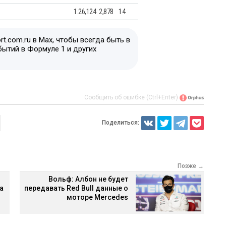
1.26,124
2,878
14
t.com.ru в Max, чтобы всегда быть в
бытий в Формуле 1 и других
Сообщить об ошибке (Ctrl+Enter)
Поделиться:
Позже →
Вольф: Албон не будет
а
передавать Red Bull данные о
моторе Mercedes