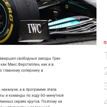
П
авершил свободные заезды Гран
 как Макс Ферстаппен, как и в
о главному сопернику в
накануне, а в программе этапа
лоты и команды по ходу 60-минутной
линных сериях кругов. Поэтому на