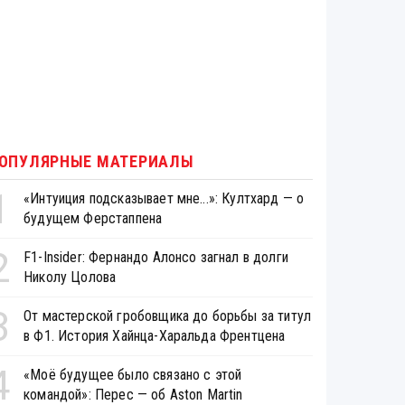
ОПУЛЯРНЫЕ МАТЕРИАЛЫ
1
«Интуиция подсказывает мне...»: Култхард — о
будущем Ферстаппена
2
F1-Insider: Фернандо Алонсо загнал в долги
Николу Цолова
3
От мастерской гробовщика до борьбы за титул
в Ф1. История Хайнца-Харальда Френтцена
4
«Моё будущее было связано с этой
командой»: Перес — об Aston Martin