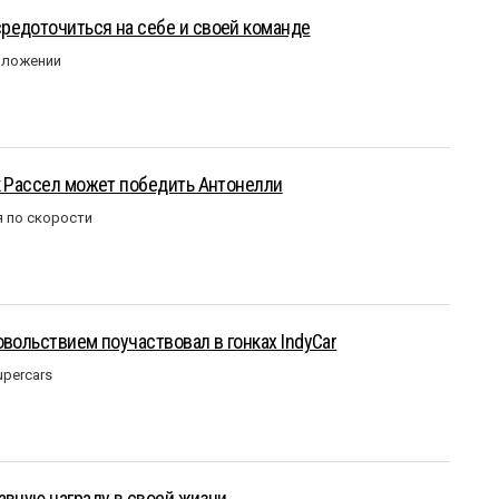
редоточиться на себе и своей команде
оложении
к Рассел может победить Антонелли
 по скорости
овольствием поучаствовал в гонках IndyCar
upercars
авную награду в своей жизни