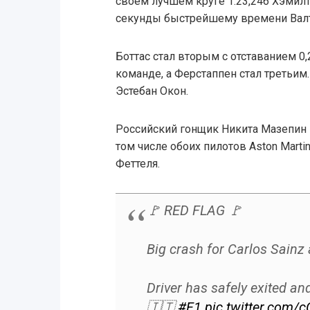
своем лучшем круге 1.23,246 Хэмилт
секунды быстрейшему времени Валтте
Боттас стал вторым с отставанием 0
команде, а Ферстаппен стал третьим
Эстебан Окон.
Российский гонщик Никита Мазепин 
том числе обоих пилотов Aston Marti
Феттеля.
🚩 RED FLAG 🚩
Big crash for Carlos Sainz 
Driver has safely exited an
🇮🇹
#F1
pic.twitter.com/