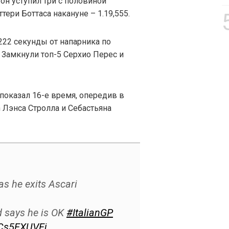
он уступил три с половиной
ри Боттаса накануне – 1.19,555.
,222 секунды от напарника по
. Замкнули топ-5 Серхио Перес и
показал 16-е время, опередив в
n Лэнса Стролла и Себастьяна
as he exits Ascari
d says he is OK
#ItalianGP
cCs5EXUVEj