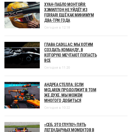
ХУАН-ПАБЛО МОНТОЙЯ:
ХЭМИЛТОН НЕ УЙДЁТ ИЗ
FERRARI ЕЩЁ КАК МИНИМУМ
ДВА-ТРИ ГОДА
Сегодня в 12:18
ГЛАВА CADILLAC: МЫ ХОТИМ
СОЗДАТЬ КОМАНДУ, В
КОТОРУЮ МЕЧТАЮТ ПОПАСТЬ
ВСЕ
Сегодня в 11:20
АНДРЕА СТЕЛЛА: ЕСЛИ
MCLAREN ПРОДОЛЖИТ В ТОМ
ЖЕ ДУХЕ, МЫ МОЖЕМ
МНОГОГО ДОБИТЬСЯ
Сегодня в 10:22
«СЕБ, ЭТО ГЛУПО!» ПЯТЬ
ЛЕГЕНДАРНЫХ МОМЕНТОВ В