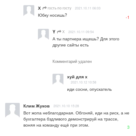
Х
гость по госту
2021.10.11 06:03
Юбку носишь?
-1
Y
Х
2021.10.11 09:54
А ты партнера ищешь? Для этого 
другие сайты есть
Комментарий удален
хуй для х
2021.10.12 10:58
иди сосни, опускатель
Клим Жуков
2021.10.10 15:28
Вот жопа неблагодарная. Обгоняй, иди на риск, а не 
бухгалтера бздливого демонстрируй на трассе, 
воняя на команду ещё при этом.
3