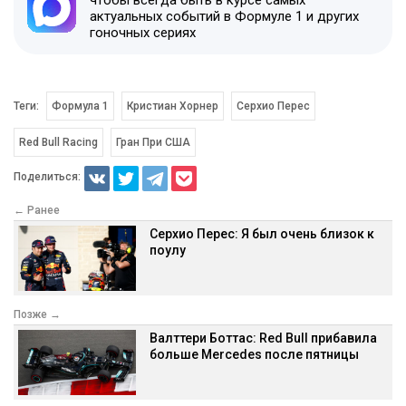
актуальных событий в Формуле 1 и других
гоночных сериях
Теги:
Формула 1
Кристиан Хорнер
Серхио Перес
Red Bull Racing
Гран При США
Поделиться:
← Ранее
Серхио Перес: Я был очень близок к
поулу
Позже →
Валттери Боттас: Red Bull прибавила
больше Mercedes после пятницы