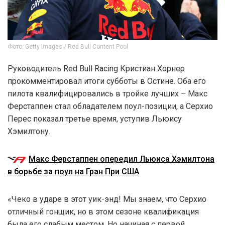
Фото: Getty Images / Red Bull Content Pool
Руководитель Red Bull Racing Кристиан Хорнер
прокомментировал итоги субботы в Остине. Оба его
пилота квалифицировались в тройке лучших – Макс
Ферстаппен стал обладателем поул-позиции, а Серхио
Перес показал третье время, уступив Льюису
Хэмилтону.
Макс Ферстаппен опередил Льюиса Хэмилтона
в борьбе за поул на Гран При США
«Чеко в ударе в этот уик-энд! Мы знаем, что Серхио
отличный гонщик, но в этом сезоне квалификация
была его слабым местом. Но начиная с первой