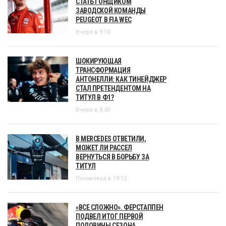
СТАТЬ ГОНЩИКОМ
ЗАВОДСКОЙ КОМАНДЫ
PEUGEOT В FIA WEC
Вчера в 9:10
ШОКИРУЮЩАЯ
ТРАНСФОРМАЦИЯ
АНТОНЕЛЛИ: КАК ТИНЕЙДЖЕР
СТАЛ ПРЕТЕНДЕНТОМ НА
ТИТУЛ В Ф1?
Вчера в 8:30
В MERCEDES ОТВЕТИЛИ,
МОЖЕТ ЛИ РАССЕЛ
ВЕРНУТЬСЯ В БОРЬБУ ЗА
ТИТУЛ
Позавчера в 19:12
«ВСЕ СЛОЖНО». ФЕРСТАППЕН
ПОДВЕЛ ИТОГ ПЕРВОЙ
ПОЛОВИНЫ СЕЗОНА