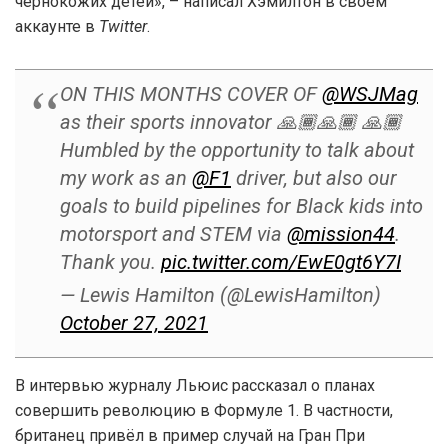
чернокожих детей», – написал Хэмилтон в своём
аккаунте в
Twitter
.
ON THIS MONTHS COVER OF
@WSJMag
as their sports innovator 🙏🏾🙏🏾 🙏🏾
Humbled by the opportunity to talk about
my work as an
@F1
driver, but also our
goals to build pipelines for Black kids into
motorsport and STEM via
@mission44
.
Thank you.
pic.twitter.com/EwE0gt6Y7I
— Lewis Hamilton (@LewisHamilton)
October 27, 2021
В интервью журналу Льюис рассказал о планах
совершить революцию в Формуле 1. В частности,
британец привёл в пример случай на Гран При