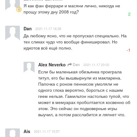
Я как фан феррари и масяни лично, никогда не 
прощу этому дну 2008 год?
2
Dan
2021.11.17 16:28
Да любому ясно, что не пропускал специально. На 
тех сликах чудо что вообще финишировал. Но 
идиотов всё ещё полно.
-1
Alex Neverko
Dan
2021.11.17 20:02
Если бы маленькая обезьянка проиграла 
титул, его бы вышвырнули из макларена. 
Папочка с роном пеннисом умоляли не 
одного глока вероятно, бороться с нашим 
геем нельзя. Гамильтон настолько тупой, что 
может в мемуарах проболтается косвенно об 
этом. Это сейчас он подковерные игры 
выучил, а потом расслабится и ляпнет что.
Ais
2021.11.17 15:57