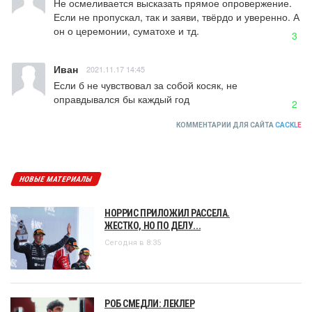
Не осмеливается высказать прямое опровержение. 
Если не пропускал, так и заяви, твёрдо и уверенно. А 
он о церемонии, суматохе и тд.
3
Иван
2021.11.17 14:45
Если б не чувствовал за собой косяк, не 
оправдывался бы каждый год
2
КОММЕНТАРИИ ДЛЯ САЙТА
CACKL
E
НОВЫЕ МАТЕРИАЛЫ
НОРРИС ПРИЛОЖИЛ РАССЕЛА.
ЖЕСТКО, НО ПО ДЕЛУ...
Сегодня в 8:35
РОБ СМЕДЛИ: ЛЕКЛЕР