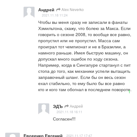
Андрей
Alex Neverko
2021.11.18 11:24
Чтобы вы меня сразу не записали в фанаты 
Хэмильтона, скажу, что болею за Макса. Если 
говорить о сезоне 2008, то вообще все равно, 
пропустил или не пропустил. Масса сам 
проиграл тот чемпионат и не в Бразилии, а 
намного раньше. Имея быструю машину, он 
допускал много ошибок по ходу сезона. 
Например, когда в Сингапуре стартанул с пит 
стопа до того, как механики успели вытащить 
заправочный шланг. Если бы он весь сезон 
ехал стабильно, то ему было бы все равно 
кто и кого там обогнал в последнем повороте.
1
ЭДЪ
Андрей
2021.11.18 16:11
Согласен!!!
Евсеенко Евгений
2021.11.17 17:47