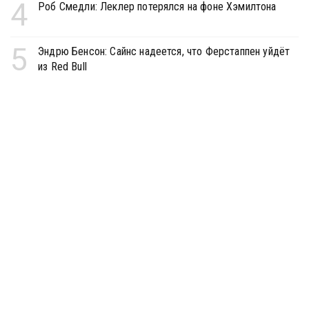
4
Роб Смедли: Леклер потерялся на фоне Хэмилтона
5
Эндрю Бенсон: Сайнс надеется, что Ферстаппен уйдёт
из Red Bull