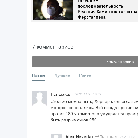
Главное –
последовательность.
Реакция Хэмилтона на штр
Ферстаппена
7 комментариев
Комментарии к э
Новые
Лучшие
Ранее
Ты шакал
2021.11.21 16:02
Сколько можно ныть, Хорнер с одноглазым 
моторов не остались. Всё всегда против н
против 180 у хэмилтона умудряется проиг
быть разрыв очков 250.
Alex Neverko
Ты шакал
2021.11.21