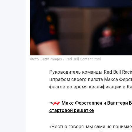
Фото: Getty Images / Red Bull Content Pool
Руководитель команды Red Bull Rac
штрафом своего пилота Макса Ферс
флагов во время квалификации в Ка
Макс Ферстаппен и Валттери Б
стартовой решетке
«Честно говоря, мы сами не понимае