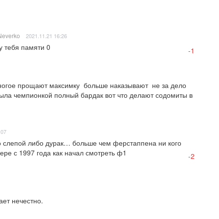
Neverko
2021.11.21 16:26
у тебя памяти 0
-1
огое прощают максимку  больше наказывают  не за дело 
была чемпионкой полный бардак вот что делают содомиты в 
:07
о слепой либо дурак… больше чем ферстаппена ни кого 
ере с 1997 года как начал смотреть ф1
-2
ет нечестно.
