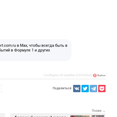
t.com.ru в Max, чтобы всегда быть в
бытий в Формуле 1 и других
Сообщить об ошибке (Ctrl+Enter)
Поделиться:
н
Позже →