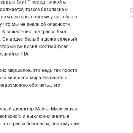
нтервью
Sky F1
перед гонкой в
одолжается, трасса безопасна и
ервом секторе, поэтому у него было
у что мы не знали об опасности,
 К сожалению, на трассе был
л. Он видел белый и даже зеленый
 который вывесил желтый флаг –
заний от FIA.
их маршалов, это ведь так просто!
х чемпионата мира. Начинать с
и невозможно обогнать… это
очный директор Майкл Маси сказал:
безопасно!» и выключил желтые
 что трасса безопасна, поэтому нам