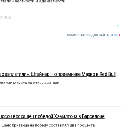
 эталон честности и адекватности.
21 16:02
1
КОММЕНТАРИИ ДЛЯ САЙТА
CACKL
E
о заплатили». Штайнер – о преемнике Марко в Red Bull
валил Мекиса за отличный шаг
анссон восхищён победой Хэмилтона в Барселоне
 шанс британца на победу составлял два процента