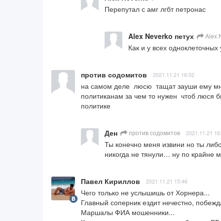
Перепутал с амг лгбт петронас
Alex Neverko петух
Alex 
Как и у всех одноклеточных 
против содомитов
2021.11.21 16:02
на самом деле  люсю  тащат зауши ему мн
политиканам за чем то нужен  чтоб люся 
политике
Ден
против содомитов
2021.11.21 16
Ты конечно меня извини но ты либ
никогда не тянули… ну по крайне м
Павел Кириллов
2021.11.21 15:46
Чего только не услышишь от Хорнера...

Главный соперник ездит нечестно, побежда
Маршалы ФИА мошенники... 
