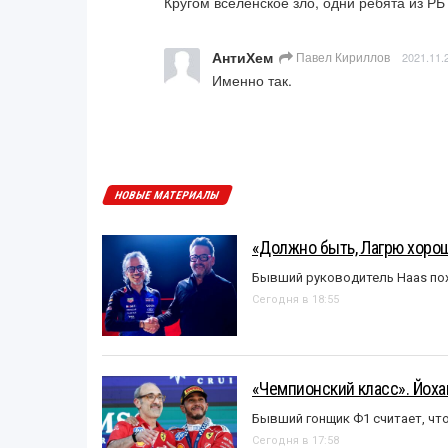
Кругом вселенское зло, одни ребята из РБ
АнтиХем
Павел Кириллов
2021.11.
Именно так.
НОВЫЕ МАТЕРИАЛЫ
«Должно быть, Лагрю хорош
Бывший руководитель Haas пох
Сегодня в 18:55
«Чемпионский класс». Йох
Бывший гонщик Ф1 считает, что
Сегодня в 17:58