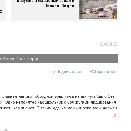
Безумный массовый завал в
Макао. Видео
аф
той теме были закрыты
Подписаться
Поделиться
главные нытики гибридной эры, из-за нытья чуть было без 
их. Одно непонятно как школьник с 650кругами лидирования 
рывать чемпионат. С таким адским доминированием должен 
-3
 16:16