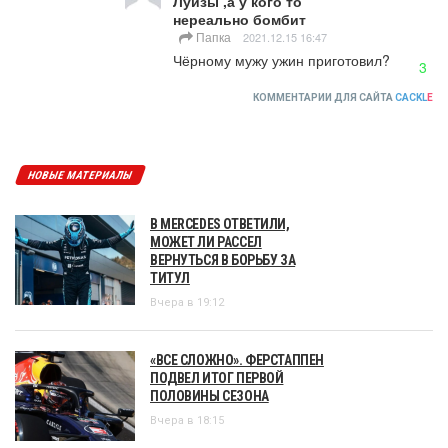
Луизы ,а у кого то
нереально бомбит
Папка
2021.12.15 16:47
Чёрному мужу ужин приготовил?
3
КОММЕНТАРИИ ДЛЯ САЙТА
CACKL
E
НОВЫЕ МАТЕРИАЛЫ
В MERCEDES ОТВЕТИЛИ,
МОЖЕТ ЛИ РАССЕЛ
ВЕРНУТЬСЯ В БОРЬБУ ЗА
ТИТУЛ
Вчера в 19:12
«ВСЕ СЛОЖНО». ФЕРСТАППЕН
ПОДВЕЛ ИТОГ ПЕРВОЙ
ПОЛОВИНЫ СЕЗОНА
Вчера в 18:15