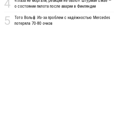
4
«Глаза не моргали, реакции не было»: штурман Ожье —
о состоянии пилота после аварии в Финляндии
5
Тото Вольф: Из-за проблем с надёжностью Mercedes
потеряла 70-80 очков