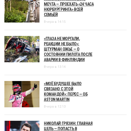
МЕЧТА — ПРОЕХАТЬ «24 ЧАСА
НЮРБУРГРИНГА» ВСЕЙ
СЕМЬЁЙ
Вчера в 14:15
«ГЛАЗА НЕ МОРГАЛИ,
РЕАКЦИИ НЕ БЫЛО»:
ШТУРМАН ОЖЬЕ — О
СОСТОЯНИИ ПИЛОТА ПОСЛЕ
АВАРИИ В ФИНЛЯНДИИ
Вчера в 13:14
«МОЁ БУДУЩЕЕ БЫЛО
СВЯЗАНО С ЭТОЙ
КОМАНДОЙ»: ПЕРЕС — ОБ
ASTON MARTIN
Вчера в 12:13
НИКОЛАЙ ГРЯЗИН: ГЛАВНАЯ
ЦЕЛЬ — ПОПАСТЬ В