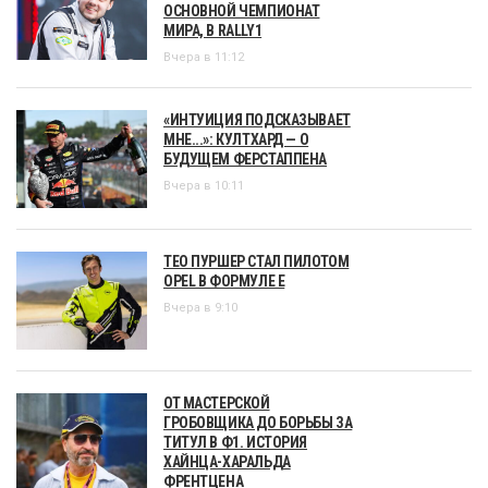
ОСНОВНОЙ ЧЕМПИОНАТ
МИРА, В RALLY1
Вчера в 11:12
«ИНТУИЦИЯ ПОДСКАЗЫВАЕТ
МНЕ...»: КУЛТХАРД — О
БУДУЩЕМ ФЕРСТАППЕНА
Вчера в 10:11
ТЕО ПУРШЕР СТАЛ ПИЛОТОМ
OPEL В ФОРМУЛЕ Е
Вчера в 9:10
ОТ МАСТЕРСКОЙ
ГРОБОВЩИКА ДО БОРЬБЫ ЗА
ТИТУЛ В Ф1. ИСТОРИЯ
ХАЙНЦА-ХАРАЛЬДА
ФРЕНТЦЕНА