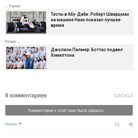
← Ранее
Тесты в Абу-Даби: Роберт Шварцман
на машине Haas показал лучшее
время
Позже →
Джолион Палмер: Боттас подвел
Хэмилтона
8 комментариев
Комментарии к этой теме были закрыты
Новые