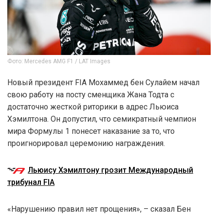
Фото: Mercedes AMG F1 / LAT Images
Новый президент FIA Мохаммед бен Сулайем начал
свою работу на посту сменщика Жана Тодта с
достаточно жесткой риторики в адрес Льюиса
Хэмилтона. Он допустил, что семикратный чемпион
мира Формулы 1 понесет наказание за то, что
проигнорировал церемонию награждения.
Льюису Хэмилтону грозит Международный
трибунал FIA
«Нарушению правил нет прощения», – сказал Бен