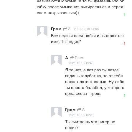
называются юбками. А то ты думаешь что об 
юбку после умывания вытираешься и перед 
сном накрываешься))
1
Гром
А
2021.12.18 14:58
Все педики носят юбки и вытираются 
ими. Ты педик?
-1
А
Гром
2021.12.18 15:43
Я то нет, а вот раз ты везде 
видишь голуботню, то от тебя 
пахнет латентностью. Ну либо 
ты просто балабол, у которого 
цена слова - грош.
1
Гром
А
2021.12.18 16:29
Ты считаешь что нигер не 
педик?