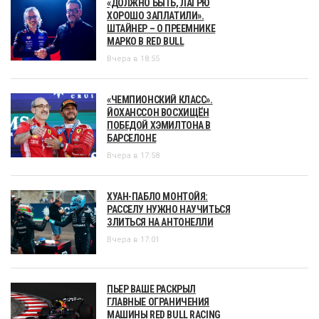
«ДОЛЖНО БЫТЬ, ЛАГРЮ
ХОРОШО ЗАПЛАТИЛИ».
ШТАЙНЕР – О ПРЕЕМНИКЕ
МАРКО В RED BULL
Вчера в 18:55
«ЧЕМПИОНСКИЙ КЛАСС».
ЙОХАНССОН ВОСХИЩЁН
ПОБЕДОЙ ХЭМИЛТОНА В
БАРСЕЛОНЕ
Вчера в 17:58
ХУАН-ПАБЛО МОНТОЙЯ:
РАССЕЛУ НУЖНО НАУЧИТЬСЯ
ЗЛИТЬСЯ НА АНТОНЕЛЛИ
Вчера в 17:01
ПЬЕР ВАШЕ РАСКРЫЛ
ГЛАВНЫЕ ОГРАНИЧЕНИЯ
МАШИНЫ RED BULL RACING