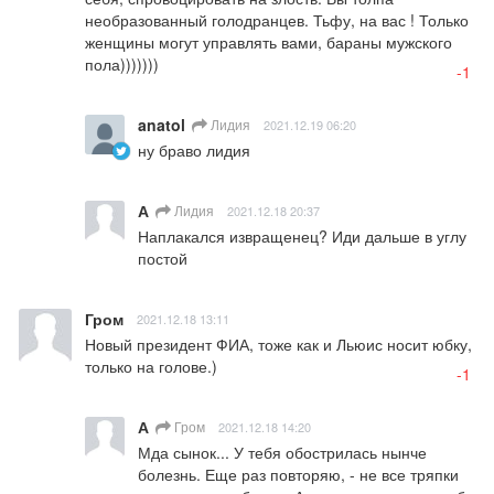
необразованный голодранцев. Тьфу, на вас ! Только 
женщины могут управлять вами, бараны мужского 
пола)))))))
-1
anatol
Лидия
2021.12.19 06:20
ну браво лидия
А
Лидия
2021.12.18 20:37
Наплакался извращенец? Иди дальше в углу 
постой
Гром
2021.12.18 13:11
Новый президент ФИА, тоже как и Льюис носит юбку, 
только на голове.)
-1
А
Гром
2021.12.18 14:20
Мда сынок... У тебя обострилась нынче 
болезнь. Еще раз повторяю, - не все тряпки 