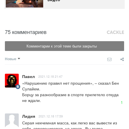
75 комментариев
Комментарии к этой теме были закрыты
Новые
Павел
2021.12.18 21:47
«Нарушению правил нет прощения», – сказал Бен 
Сулайем.

Борцу за разнообразие в спорте прилетело откуда 
не ждали.
1
Лидия
2021.12.18 17:59
Серая некчемная масса, как легко вас вывести из 
себя, спровоцировать на злость. Вы толпа 