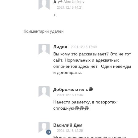
А
Alex Ustinov
2021.12.18 14:21
+
Комментарий удален
Лидия
2021.12.18 17:49
Вы кому это рассказывает? Это не тот 
сайт. Нормальных и адекватных 
оппонентов здесь нет.  Одни невежды 
и дегенираты.
Доброжелатель😁
2021.12.18 17:36
Нанести разметку, в поворотах 
сплошную😂😂😂
Василий Дем
2021.12.18 12:29
Мысль хорошая и интервалы после 