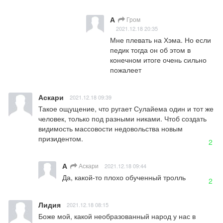
А
Гром
2021.12.18 20:35
Мне плевать на Хэма. Но если 
педик тогда он об этом в 
конечном итоге очень сильно 
пожалеет
Аскари
2021.12.18 09:39
Такое ощущение, что ругает Сулайема один и тот же 
человек, только под разными никами. Чтоб создать 
видимость массовости недовольства новым 
призидентом.
2
А
Аскари
2021.12.18 09:44
Да, какой-то плохо обученный тролль
2
Лидия
2021.12.18 08:15
Боже мой, какой необразованный народ у нас в 