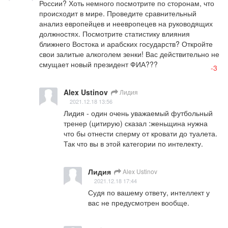
России? Хоть немного посмотрите по сторонам, что 
происходит в мире. Проведите сравнительный 
анализ европейцев и неевропецев на руководящих 
должностях. Посмотрите статистику влияния 
ближнего Востока и арабских государств? Откройте 
свои залитые алкоголем зенки! Вас действительно не 
смущает новый президент ФИА???
-3
Alex Ustinov
Лидия
2021.12.18 13:56
Лидия - один очень уважаемый футбольный 
тренер (цитирую) сказал :женьщина нужна 
что бы отнести сперму от кровати до туалета. 
Так что вы в этой категории по интелекту.
Лидия
Alex Ustinov
2021.12.18 17:44
Судя по вашему ответу, интеллект у 
вас не предусмотрен вообще.