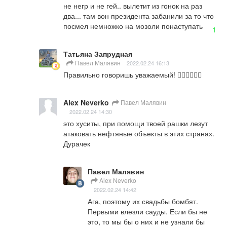
не негр и не гей.. вылетит из гонок на раз 
два... там вон президента забанили за то что 
посмел немножко на мозоли понаступать
1
Татьяна Запрудная
Павел Малявин
2022.02.24 16:13
Правильно говоришь уважаемый! 👍🏻👍🏻👍🏻
Alex Neverko
Павел Малявин
2022.02.24 14:30
это хуситы, при помощи твоей рашки лезут 
атаковать нефтяные объекты в этих странах. 
Дурачек
Павел Малявин
Alex Neverko
2022.02.24 14:42
Ага, поэтому их свадьбы бомбят. 
Первыми влезли сауды. Если бы не 
это, то мы бы о них и не узнали бы
