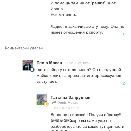
И помощь там не от "рашки", а от 
Ирана

Учи матчасть.

Ладно, я заканчиваю эту тему. Она не 
имеет отношения к спорту.
1
Комментарий удален
Denis Macau
2022.02.24 15:47
где ты яйца у ветеля видел? Он в радужной 
майке ходит, за права антигетересексуалов 
выступает.
2
Татьяна Запрудная
Denis Macau
2022.02.24 16:12
Воооооот сирожа!!! Получи обратку!!! 
😁😁😁😁Скоро вы сами уже не 
разберётесь кто за какие тут ценности