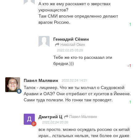
А кто же ему расскажет о зверствах 
укронацистов?

Там СМИ вполне определенно делают 
врагом Россию.
1
Геннадий Сёмин
Николай Окин
2022.02.25 05:29
Тебе же кто-то рассказал эти 
бредни.)))
-1
Павел Малявин
2022.02.24 14:21
Тапок - лицемер. Что же ты молчал о Саудовской 
Аравии и ОАЭ? Они отгребают от хуситов в Йемене. 
Сами туда полезли. Но гонки там проводят.
1
Дмитрий Ц
Павел Малявин
2022.02.24 20:26
все просто. можно осуждать россию ск китай 
иран.. лстальных нельзя, тем более он даже 