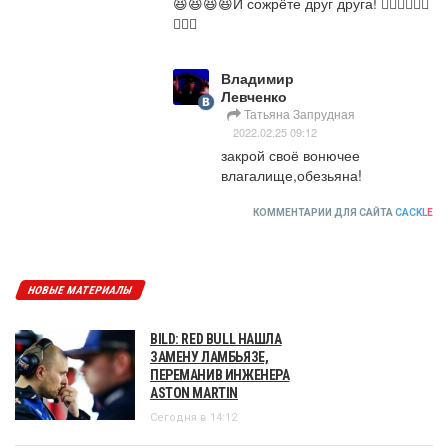
😆😆😆😆И сожрёте друг друга! 🤦🏻‍♀️🤦🏻‍♀️
🤦🏻‍♀️
Владимир
Левченко
Татьяна Запрудная
2022.02.25 09:12
закрой своё вонючее 
влагалище,обезьяна!
КОММЕНТАРИИ ДЛЯ САЙТА
CACKL
E
НОВЫЕ МАТЕРИАЛЫ
BILD: RED BULL НАШЛА
ЗАМЕНУ ЛАМБЬЯЗЕ,
ПЕРЕМАНИВ ИНЖЕНЕРА
ASTON MARTIN
Сегодня в 14:12