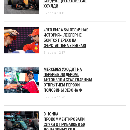
СЛЕДУЮЩЕГО? ОТВЕТИЛ
ХОУЛДИ
Вчера в 13:15
«ЭТО БЫЛА БЫ ОТЛИЧНАЯ
ИСТОРИЯ». ЛЕКЛЕР НЕ
БОИТСЯ ПЕРЕХОДА
ФЕРСТАППЕНА В FERRARI
Вчера в 12:17
MERCEDES УХОДИТ НА
ПЕРЕРЫВ ЛИДЕРОМ:
АНТОНЕЛЛИ СТАЛ ГЛАВНЫМ
ОТКРЫТИЕМ ПЕРВОЙ
ПОЛОВИНЫ СЕЗОНА Ф1
Вчера в 11:20
В HONDA
ПРОКОММЕНТИРОВАЛИ
СЛУХИ О ПРИБАВКЕ В 50
ЛОШАДИНЫХ СИЛ