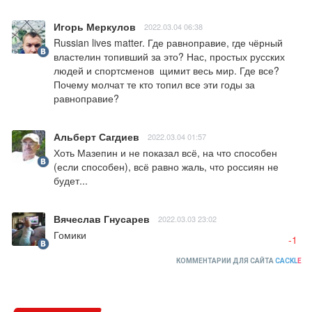
Игорь Меркулов
2022.03.04 06:38
Russian lives matter. Где равноправие, где чёрный 
властелин топивший за это? Нас, простых русских 
людей и спортсменов  щимит весь мир. Где все? 
Почему молчат те кто топил все эти годы за 
равноправие?
Альберт Сагдиев
2022.03.04 01:57
Хоть Мазепин и не показал всё, на что способен 
(если способен), всё равно жаль, что россиян не 
будет...
Вячеслав Гнусарев
2022.03.03 23:02
Гомики
-1
КОММЕНТАРИИ ДЛЯ САЙТА
CACKL
E