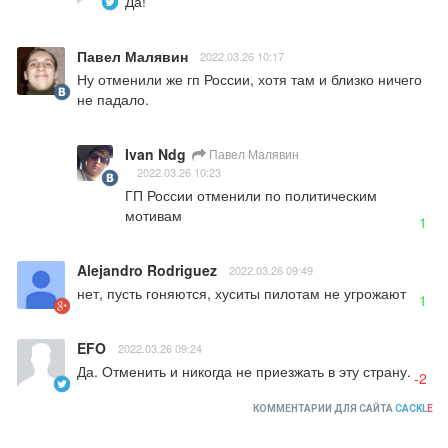
Да!
Павел Малявин
2022.03.26 10:17
Ну отменили же гп России, хотя там и близко ничего 
не падало.
Ivan Ndg
Павел Малявин
2022.03.26 10:23
ГП России отменили по политическим 
мотивам
1
Alejandro Rodriguez
2022.03.26 09:49
нет, пусть гоняются, хуситы пилотам не угрожают
1
EFO
2022.03.26 09:24
Да. Отменить и никогда не приезжать в эту страну.
-2
КОММЕНТАРИИ ДЛЯ САЙТА
CACKL
E