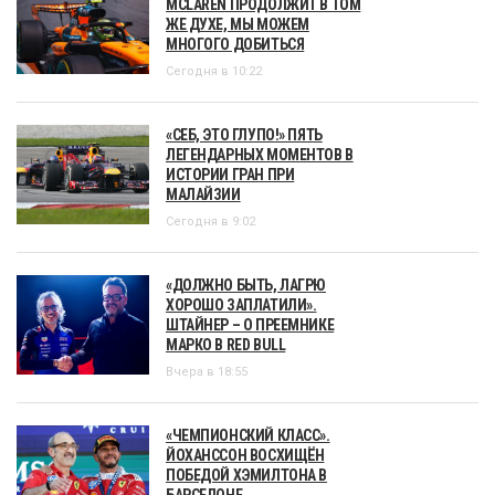
MCLAREN ПРОДОЛЖИТ В ТОМ
ЖЕ ДУХЕ, МЫ МОЖЕМ
МНОГОГО ДОБИТЬСЯ
Сегодня в 10:22
«СЕБ, ЭТО ГЛУПО!» ПЯТЬ
ЛЕГЕНДАРНЫХ МОМЕНТОВ В
ИСТОРИИ ГРАН ПРИ
МАЛАЙЗИИ
Сегодня в 9:02
«ДОЛЖНО БЫТЬ, ЛАГРЮ
ХОРОШО ЗАПЛАТИЛИ».
ШТАЙНЕР – О ПРЕЕМНИКЕ
МАРКО В RED BULL
Вчера в 18:55
«ЧЕМПИОНСКИЙ КЛАСС».
ЙОХАНССОН ВОСХИЩЁН
ПОБЕДОЙ ХЭМИЛТОНА В
БАРСЕЛОНЕ