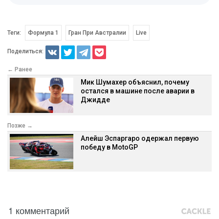
Теги:
Формула 1
Гран При Австралии
Live
Поделиться:
← Ранее
Мик Шумахер объяснил, почему
остался в машине после аварии в
Джидде
Позже →
Алейш Эспаргаро одержал первую
победу в MotoGP
1 комментарий