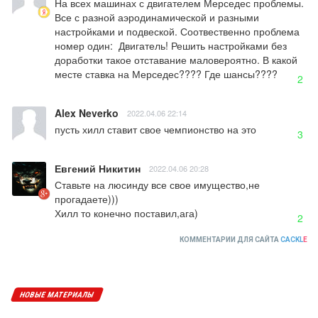
На всех машинах с двигателем Мерседес проблемы. 
Все с разной аэродинамической и разными 
настройками и подвеской. Соотвественно проблема 
номер один:  Двигатель! Решить настройками без 
доработки такое отставание маловероятно. В какой 
месте ставка на Мерседес???? Где шансы????
2
Alex Neverko
2022.04.06 22:14
пусть хилл ставит свое чемпионство на это
3
Евгений Никитин
2022.04.06 20:28
Ставьте на люсинду все свое имущество,не 
прогадаете)))

Хилл то конечно поставил,ага)
2
КОММЕНТАРИИ ДЛЯ САЙТА
CACKL
E
НОВЫЕ МАТЕРИАЛЫ