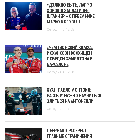
«ДОЛЖНО БЫТЬ, ЛАГРЮ
ХОРОШО ЗАПЛАТИЛИ».
ШТАЙНЕР – О ПРЕЕМНИКЕ
МАРКО В RED BULL
Сегодня в 18:55
«ЧЕМПИОНСКИЙ КЛАСС».
ЙОХАНССОН ВОСХИЩЁН
ПОБЕДОЙ ХЭМИЛТОНА В
БАРСЕЛОНЕ
Сегодня в 17:58
ХУАН-ПАБЛО МОНТОЙЯ:
РАССЕЛУ НУЖНО НАУЧИТЬСЯ
ЗЛИТЬСЯ НА АНТОНЕЛЛИ
Сегодня в 17:01
ПЬЕР ВАШЕ РАСКРЫЛ
ГЛАВНЫЕ ОГРАНИЧЕНИЯ