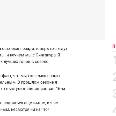
П
 осталась позади, теперь нас ждут
ы, и начнем мы с Сингапура. Я
х лучших гонок в сезоне.
т факт, что мы гоняемся ночью,
кальным. В прошлом сезоне я
охо выступил, финишировав 16-м.
ь подняться еще выше, и я не
ным, несмотря ни на что!