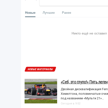
Новые
Лучшие
Ранее
Никто ещё не оставил
НОВЫЕ МАТЕРИАЛЫ
«Себ, это глупо!» Пять лег
Двойная дисквалификация Ferra
Хэмилтона, половинчатые очки и
под названием «Mульти 21»…
Сегодня в 9:02