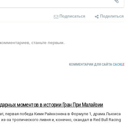
Подписаться
Поделиться
 комментариев, станьте первым.
КОММЕНТАРИИ ДЛЯ САЙТА
CACKL
E
ендарных моментов в истории Гран При Малайзии
ri, первая победа Кими Райкконена в Формуле 1, драма Льюиса
з-за тропического ливня и, конечно, скандал в Red Bull Racing