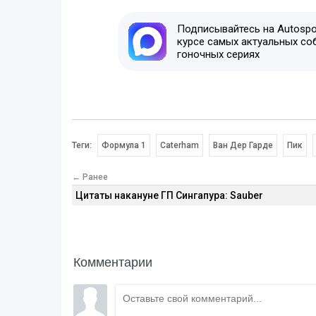
Подписывайтесь на Autospor
курсе самых актуальных со
гоночных сериях
Теги:
Формула 1
Саterham
Ван Дер Гарде
Пик
← Ранее
Цитаты накануне ГП Сингапура: Sauber
Комментарии