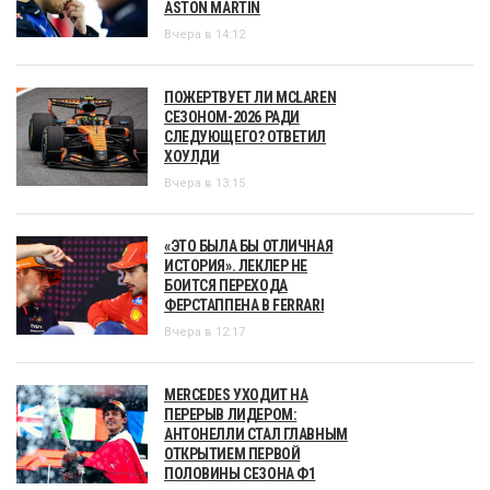
ASTON MARTIN
Вчера в 14:12
ПОЖЕРТВУЕТ ЛИ MCLAREN
СЕЗОНОМ-2026 РАДИ
СЛЕДУЮЩЕГО? ОТВЕТИЛ
ХОУЛДИ
Вчера в 13:15
«ЭТО БЫЛА БЫ ОТЛИЧНАЯ
ИСТОРИЯ». ЛЕКЛЕР НЕ
БОИТСЯ ПЕРЕХОДА
ФЕРСТАППЕНА В FERRARI
Вчера в 12:17
MERCEDES УХОДИТ НА
ПЕРЕРЫВ ЛИДЕРОМ:
АНТОНЕЛЛИ СТАЛ ГЛАВНЫМ
ОТКРЫТИЕМ ПЕРВОЙ
ПОЛОВИНЫ СЕЗОНА Ф1