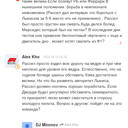
также велики.Если позовут РБ или Феррари В 
нынешнем положении  борьба в чемпионате 
невозможна (Рассел дал интервью что бороться с 
Льюисом за 5-6 место это не приемлемо) . Рассел 
был просто грустен как смерть.Куда делся болид 
Мерседес который был на тестах? В последнии дни 
тестов они привезли беспонтовый чёртечего.+ еще и 
двигатель дно , может хотят свалить из Ф1?
-1
Alex Kho
2022.04.16 06:30
Рассел просто ездил всю дорогу на ведре и при чём 
неплохо для уровня его ведра. Естесственно, что на 
годном болиде шансы обставить Хэма достаточно 
велики. Но что бы развеять авторитет Льюиса, 
Рассел должен ооочень хорошо поработать. Если 
Джордж будет регулярно обставлять семикратного, 
то приоритет легко может сместиться в сторону 
молодого пилота. Вопрос в другом: пойдёт ли на это 
команда?
DJ Mironov
Alex Kho