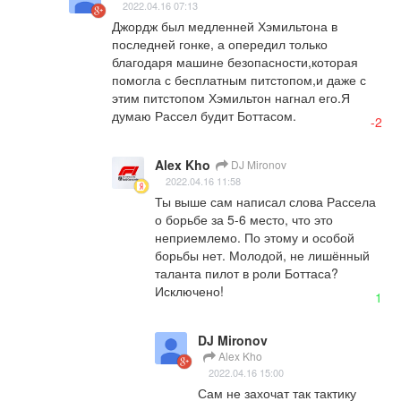
2022.04.16 07:13
Джордж был медленней Хэмильтона в 
последней гонке, а опередил только 
благодаря машине безопасности,которая 
помогла с бесплатным питстопом,и даже с 
этим питстопом Хэмильтон нагнал его.Я 
думаю Рассел будит Боттасом.
-2
Alex Kho
DJ Mironov
2022.04.16 11:58
Ты выше сам написал слова Рассела 
о борьбе за 5-6 место, что это 
неприемлемо. По этому и особой 
борьбы нет. Молодой, не лишённый 
таланта пилот в роли Боттаса? 
Исключено!
1
DJ Mironov
Alex Kho
2022.04.16 15:00
Сам не захочат так тактику 