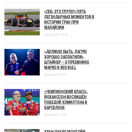
«СЕБ, ЭТО ГЛУПО!» ПЯТЬ
ЛЕГЕНДАРНЫХ МОМЕНТОВ В
ИСТОРИИ ГРАН ПРИ
МАЛАЙЗИИ
Сегодня в 9:02
«ДОЛЖНО БЫТЬ, ЛАГРЮ
ХОРОШО ЗАПЛАТИЛИ».
ШТАЙНЕР – О ПРЕЕМНИКЕ
МАРКО В RED BULL
Вчера в 18:55
«ЧЕМПИОНСКИЙ КЛАСС».
ЙОХАНССОН ВОСХИЩЁН
ПОБЕДОЙ ХЭМИЛТОНА В
БАРСЕЛОНЕ
Вчера в 17:58
ХУАН-ПАБЛО МОНТОЙЯ: