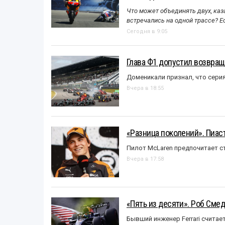
Что может объединять двух, каз
встречались на одной трассе? 
Сегодня в 9:05
Глава Ф1 допустил возвращ
Доменикали признал, что сери
Вчера в 18:55
«Разница поколений». Пиас
Пилот McLaren предпочитает ст
Вчера в 17:58
«Пять из десяти». Роб Смед
Бывший инженер Ferrari считае