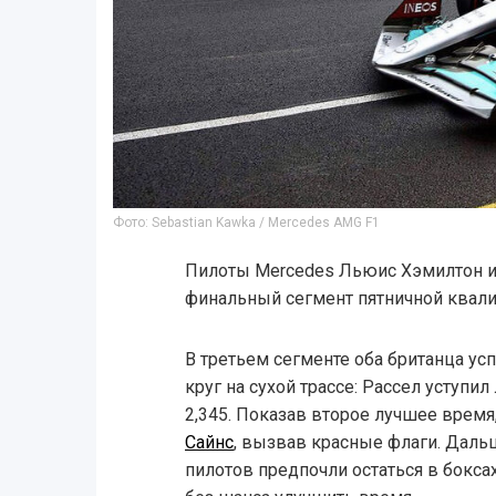
Фото: Sebastian Kawka / Mercedes AMG F1
Пилоты Mercedes Льюис Хэмилтон и
финальный сегмент пятничной квал
В третьем сегменте оба британца ус
круг на сухой трассе: Рассел уступи
2,345. Показав второе лучшее врем
Сайнс
, вызвав красные флаги. Даль
пилотов предпочли остаться в бокс