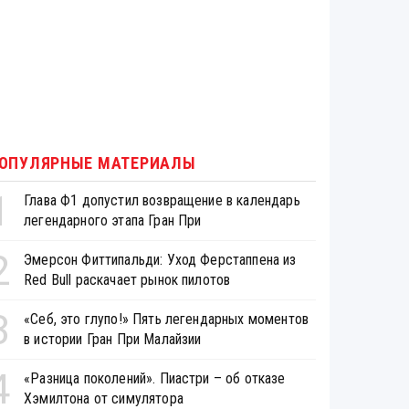
ОПУЛЯРНЫЕ МАТЕРИАЛЫ
1
Глава Ф1 допустил возвращение в календарь
легендарного этапа Гран При
2
Эмерсон Фиттипальди: Уход Ферстаппена из
Red Bull раскачает рынок пилотов
3
«Себ, это глупо!» Пять легендарных моментов
в истории Гран При Малайзии
4
«Разница поколений». Пиастри – об отказе
Хэмилтона от симулятора