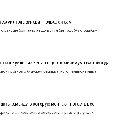
 Хэмилтона виноват только он сам
то раньше британец не допустил бы подобную ошибку
он не уйдёт из Ferrari ещё как минимум два-три года
вой прогноз о будущем семикратного чемпиона мира
оздать команду, в которую мечтают попасть все
мериканский коллектив собирается привлечь лучших