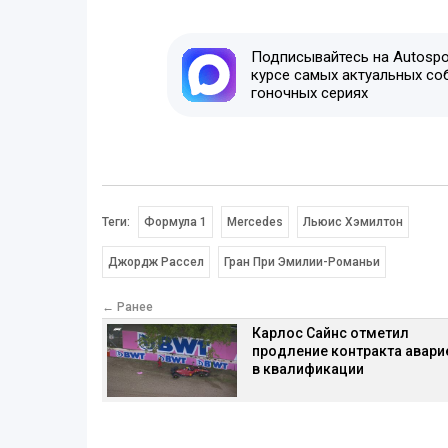
Подписывайтесь на Autospor
курсе самых актуальных со
гоночных сериях
Теги:
Формула 1
Mercedes
Льюис Хэмилтон
Джордж Рассел
Гран При Эмилии-Романьи
← Ранее
Карлос Сайнс отметил
продление контракта авари
в квалификации