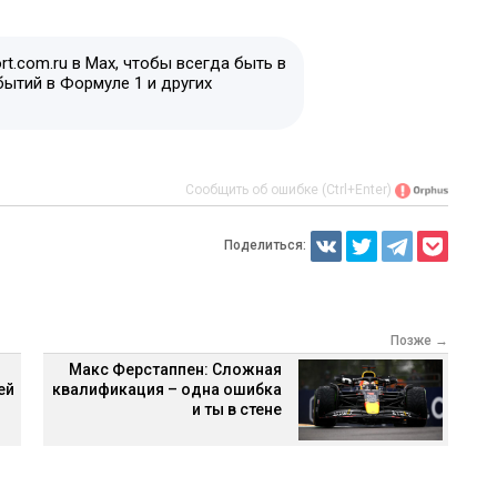
t.com.ru в Max, чтобы всегда быть в
бытий в Формуле 1 и других
Сообщить об ошибке (Ctrl+Enter)
Поделиться:
Позже →
Макс Ферстаппен: Сложная
ей
квалификация – одна ошибка
и ты в стене