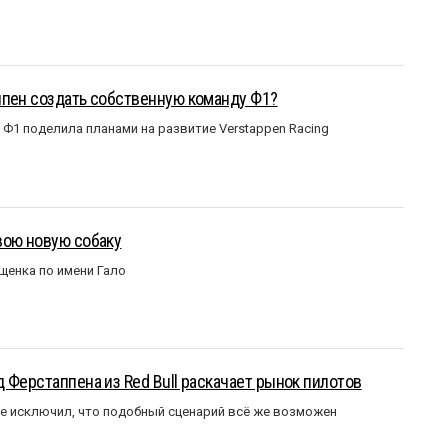
ппен создать собственную команду Ф1?
Ф1 поделила планами на развитие Verstappen Racing
вою новую собаку
щенка по имени Гало
 Ферстаппена из Red Bull раскачает рынок пилотов
е исключил, что подобный сценарий всё же возможен