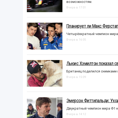
возможностям.
Вчера в 17:01
Планирует ли Макс Ферста
Четырёхкратный чемпион мира 
Вчера в 16:05
Льюис Хэмилтон показал с
Британец поделился снимками 
Вчера в 15:09
Эмерсон Фиттипальди: Уход
Двукратный чемпион мира Ф1 н
Вчера в 14:12