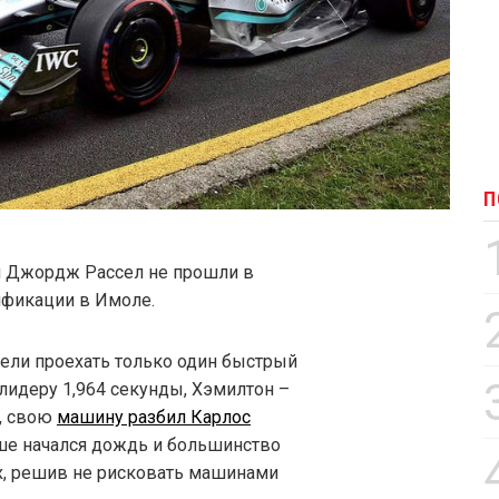
П
 Джордж Рассел не прошли в
ификации в Имоле.
пели проехать только один быстрый
л лидеру 1,964 секунды, Хэмилтон –
я, свою
машину разбил Карлос
ше начался дождь и большинство
ах, решив не рисковать машинами