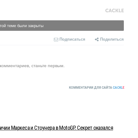
той теме были закрыты
Подписаться
Поделиться
 комментариев, станьте первым.
КОММЕНТАРИИ ДЛЯ САЙТА
CACKL
E
ичии Маркеса и Стоунера в MotoGP. Секрет оказался