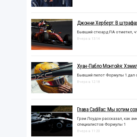
Джонни Херберт: В штрафах
Бывший стюард FIA отметил, ч
Вчера в 13:14
Хуан-Пабло Монтойя: Хэмилт
Бывший пилот Формулы 1 дал с
Вчера в 12:18
Глава Cadillac: Мы хотим с
Грэм Лоудон рассказал, как а
специалистов Формулы 1
Вчера в 11:20