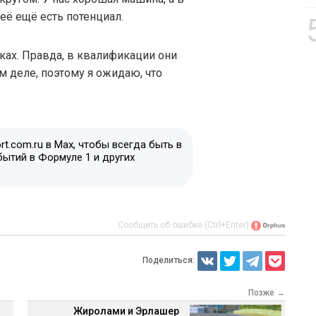
неё ещё есть потенциал.
нках. Правда, в квалификации они
м деле, поэтому я ожидаю, что
t.com.ru в Max, чтобы всегда быть в
бытий в Формуле 1 и других
Сообщить об ошибке (Ctrl+Enter)
Поделиться:
Позже →
Жиролами и Эрлашер