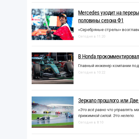
Mercedes уходит на перер
половины сезона Ф1
«Серебряные стрелы» возглави
Сегодня в 11:20
В Honda прокомментировали
Главный инженер компании под
Сегодня в 10:22
Зеркало прошлого, или Две
«Это всё равно что управлять м
прижимной силой. Это нелепо.
Сегодня в 8:10