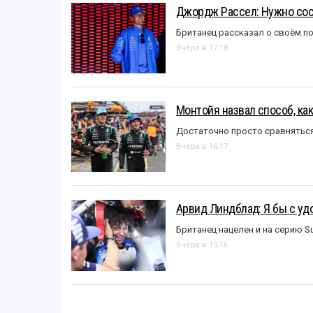
Джордж Рассел: Нужно сос
Британец рассказал о своём п
Вчера в 17:18
Монтойя назвал способ, ка
Достаточно просто сравняться
Вчера в 16:17
Арвид Линдблад: Я бы с уд
Британец нацелен и на серию S
Вчера в 15:16