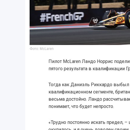
Фото: McLaren
Пилот McLaren Ландо Норрис подели
пятого результата в квалификации Г
Тогда как Даниэль Риккардо выбыл
квалификационном сегменте, британ
весьма достойно. Ландо рассчитывает
понимает, что будет непросто.
«Трудно постоянно искать предел, – 
окупилось, и я очень доволен своим 