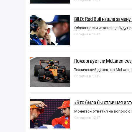
Сегодня в 15:09
BILD: Red Bull нашла замен
Обязанности итальянца будут 
Сегодня в 14:12
Пожертвует ли McLaren се
Технический директор McLaren
Сегодня в 13:15
«Это была бы отличная исто
Монегаск ответил на вопрос о
Сегодня в 12:17