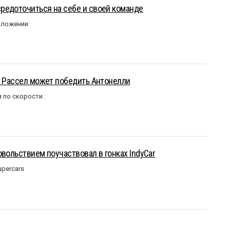
редоточиться на себе и своей команде
оложении
к Рассел может победить Антонелли
 по скорости
овольствием поучаствовал в гонках IndyCar
upercars