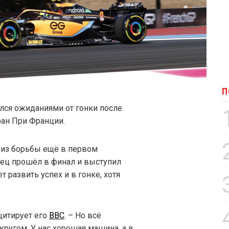
П
лся ожиданиями от гонки после
ран При Франции.
 из борьбы ещё в первом
ец прошёл в финал и выступил
 развить успех и в гонке, хотя
цитирует его
BBC
. – Но всё
кругом. У нас хорошая машина, а в