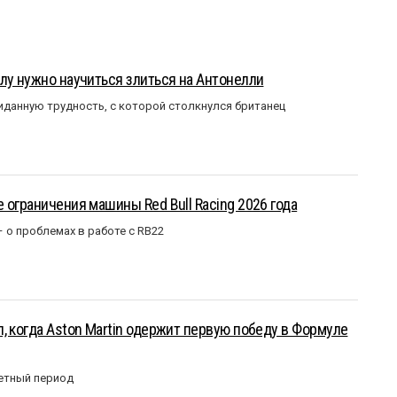
лу нужно научиться злиться на Антонелли
данную трудность, с которой столкнулся британец
 ограничения машины Red Bull Racing 2026 года
– о проблемах в работе с RB22
, когда Aston Martin одержит первую победу в Формуле
етный период