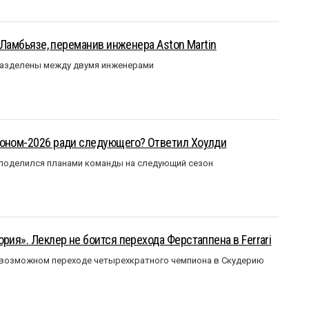
у Ламбьязе, переманив инженера Aston Martin
разделены между двумя инженерами
зоном-2026 ради следующего? Ответил Хоулди
 поделился планами команды на следующий сезон
рия». Леклер не боится перехода Ферстаппена в Ferrari
 возможном переходе четырехкратного чемпиона в Скудерию