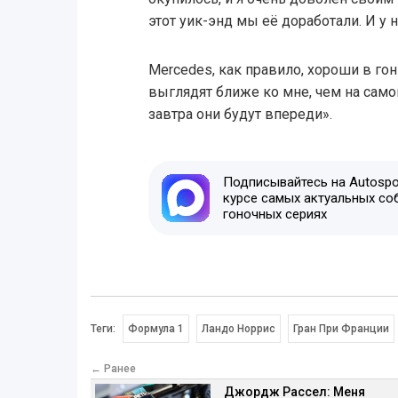
этот уик-энд мы её доработали. И у 
Mercedes, как правило, хороши в го
выглядят ближе ко мне, чем на само
завтра они будут впереди».
Подписывайтесь на Autospor
курсе самых актуальных со
гоночных сериях
Теги:
Формула 1
Ландо Норрис
Гран При Франции
← Ранее
Джордж Рассел: Меня