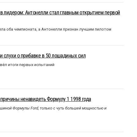
ыв лидером: Антонелли стал главным открытием первой
ла оба чемпионата, а Антонелли признан лучшим пилотом
 слухи о прибавке в 50 лошадиных сил
вёл итоги первых испытаний
 причины ненавидеть Формулу 1 1998 года
ашиной Формулы Ford, только с чуть большей мощностью и