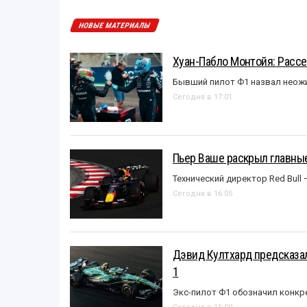
НОВЫЕ МАТЕРИАЛЫ
Хуан-Пабло Монтойя: Рассе
Бывший пилот Ф1 назвал неожи
Сегодня в 17:01
Пьер Ваше раскрыл главные
Технический директор Red Bull 
Сегодня в 16:05
Дэвид Култхард предсказал
1
Экс-пилот Ф1 обозначил конкр