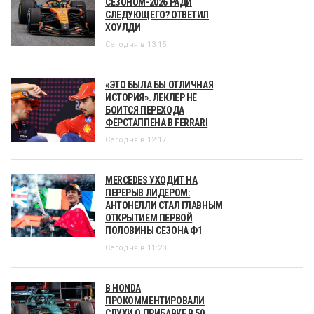
СЕЗОНОМ-2026 РАДИ
СЛЕДУЮЩЕГО? ОТВЕТИЛ
ХОУЛДИ
Сегодня в 13:15
«ЭТО БЫЛА БЫ ОТЛИЧНАЯ
ИСТОРИЯ». ЛЕКЛЕР НЕ
БОИТСЯ ПЕРЕХОДА
ФЕРСТАППЕНА В FERRARI
Сегодня в 12:17
MERCEDES УХОДИТ НА
ПЕРЕРЫВ ЛИДЕРОМ:
АНТОНЕЛЛИ СТАЛ ГЛАВНЫМ
ОТКРЫТИЕМ ПЕРВОЙ
ПОЛОВИНЫ СЕЗОНА Ф1
Сегодня в 11:20
В HONDA
ПРОКОММЕНТИРОВАЛИ
СЛУХИ О ПРИБАВКЕ В 50