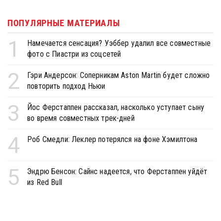
ПОПУЛЯРНЫЕ МАТЕРИАЛЫ
1
Намечается сенсация? Уэббер удалил все совместные
фото с Пиастри из соцсетей
2
Гэри Андерсон: Соперникам Aston Martin будет сложно
повторить подход Ньюи
3
Йос Ферстаппен рассказал, насколько уступает сыну
во время совместных трек-дней
4
Роб Смедли: Леклер потерялся на фоне Хэмилтона
5
Эндрю Бенсон: Сайнс надеется, что Ферстаппен уйдёт
из Red Bull