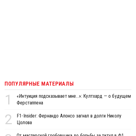
ПОПУЛЯРНЫЕ МАТЕРИАЛЫ
1
«Интуиция подсказывает мне...»: Култхард — о будущем
Ферстаппена
2
F1-Insider: Фернандо Алонсо загнал в долги Николу
Цолова
От мастерской гробовщика до борьбы за титул в Ф1.