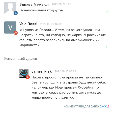
Здравый смысл
2022.09.21 17:11
Вынепонимаетеэтодругое...
2
Vale Rossi
2022.09.21 16:39
Ф1 ушла из России... А тем, из-за кого ушла - им 
насрать на это, ни холодно, не жарко. А российские 
фанаты просто озлобились на америкашек и их 
марионеток.
1
Комментарий удален
Jamez_krsk
2022.09.23 08:29
Пахнут, просто пока аромат не так сильно 
бьет в нос. Если эти страны буду вести себя, 
например как Ирак времен Хуссейна, то 
контракты сразу расторгнут, хоть пусть до 
конца времен оплатчт их.
КОММЕНТАРИИ ДЛЯ САЙТА
CACKL
E