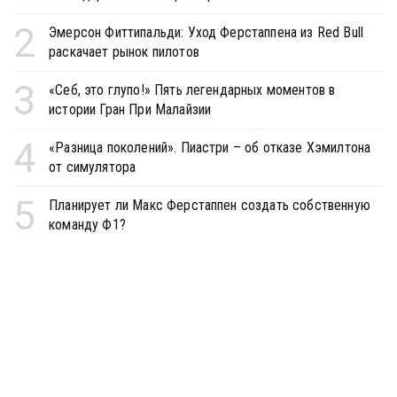
2
Эмерсон Фиттипальди: Уход Ферстаппена из Red Bull
раскачает рынок пилотов
3
«Себ, это глупо!» Пять легендарных моментов в
истории Гран При Малайзии
4
«Разница поколений». Пиастри – об отказе Хэмилтона
от симулятора
5
Планирует ли Макс Ферстаппен создать собственную
команду Ф1?