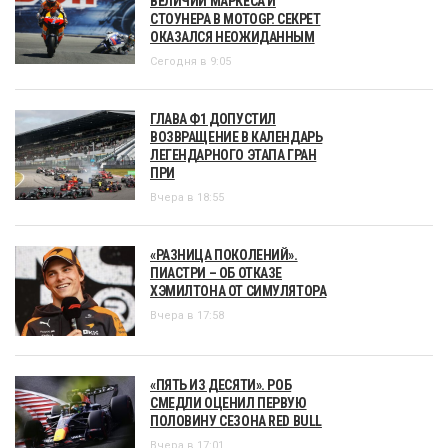
ВЕЛИЧИИ МАРКЕСА И
СТОУНЕРА В MOTOGP. СЕКРЕТ
ОКАЗАЛСЯ НЕОЖИДАННЫМ
Сегодня в 9:05
ГЛАВА Ф1 ДОПУСТИЛ
ВОЗВРАЩЕНИЕ В КАЛЕНДАРЬ
ЛЕГЕНДАРНОГО ЭТАПА ГРАН
ПРИ
Вчера в 18:55
«РАЗНИЦА ПОКОЛЕНИЙ».
ПИАСТРИ – ОБ ОТКАЗЕ
ХЭМИЛТОНА ОТ СИМУЛЯТОРА
Вчера в 17:58
«ПЯТЬ ИЗ ДЕСЯТИ». РОБ
СМЕДЛИ ОЦЕНИЛ ПЕРВУЮ
ПОЛОВИНУ СЕЗОНА RED BULL
Вчера в 17:01