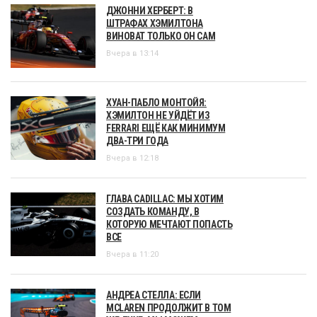
ДЖОННИ ХЕРБЕРТ: В
ШТРАФАХ ХЭМИЛТОНА
ВИНОВАТ ТОЛЬКО ОН САМ
Вчера в 13:14
ХУАН-ПАБЛО МОНТОЙЯ:
ХЭМИЛТОН НЕ УЙДЁТ ИЗ
FERRARI ЕЩЁ КАК МИНИМУМ
ДВА-ТРИ ГОДА
Вчера в 12:18
ГЛАВА CADILLAC: МЫ ХОТИМ
СОЗДАТЬ КОМАНДУ, В
КОТОРУЮ МЕЧТАЮТ ПОПАСТЬ
ВСЕ
Вчера в 11:20
АНДРЕА СТЕЛЛА: ЕСЛИ
MCLAREN ПРОДОЛЖИТ В ТОМ