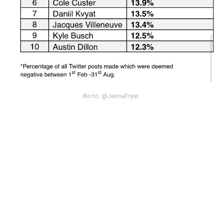
Фото: @JennaFryer