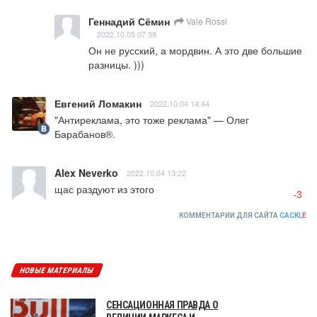
Геннадий Сёмин
Vale Rossi
2022.10.05 07:39
Он не русский, а мордвин. А это две большие 
разницы. )))
Евгений Ломакин
2022.10.04 14:44
"Антиреклама, это тоже реклама" — Олег 
Барабанов®.
Alex Neverko
2022.10.04 13:22
щас раздуют из этого
-3
КОММЕНТАРИИ ДЛЯ САЙТА
CACKL
E
НОВЫЕ МАТЕРИАЛЫ
СЕНСАЦИОННАЯ ПРАВДА О