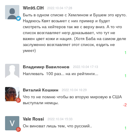
Win95.CIH
2022.10.04 17:28
Быть в одном списке с Хемлином и Бушем это круто. 
Надеюсь Квят возьмет с них пример и будет 
смотреть на хейтеров так же с верху вниз. А то что 
список возглавляет негр доказывает, что тут не 
важен цвет кожи и нация. (Хотя Баба на самом деле 
заслуженно возглавляет этот список, ездить не 
умеет)
1
Владимир Вавилонов
2022.10.04 17:13
Наплевать  100 раз... на их рейтинги...
1
Виталий Кошкин
2022.10.04 16:29
Что то не помню чтобы во вторую мировую в США 
выступали немцы.
-2
Vale Rossi
2022.10.04 15:33
Он виноват лишь тем, что русский..
1