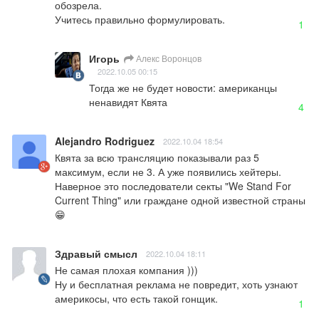
обозрела.

Учитесь правильно формулировать.
1
Игорь
Алекс Воронцов
2022.10.05 00:15
Тогда же не будет новости: американцы 
ненавидят Квята
4
Alejandro Rodriguez
2022.10.04 18:54
Квята за всю трансляцию показывали раз 5 
максимум, если не 3. А уже появились хейтеры.

Наверное это последователи секты "We Stand For 
Current Thing" или граждане одной известной страны 
😁
Здравый смысл
2022.10.04 18:11
Не самая плохая компания )))

Ну и бесплатная реклама не повредит, хоть узнают 
америкосы, что есть такой гонщик.
1