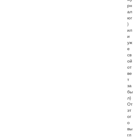
рн
ал
юг
) 
ил
и 
уж
е 
св
ой 
от
ве
т 
за
бы
л) 
От 
эт
ог
о 
вы
гл