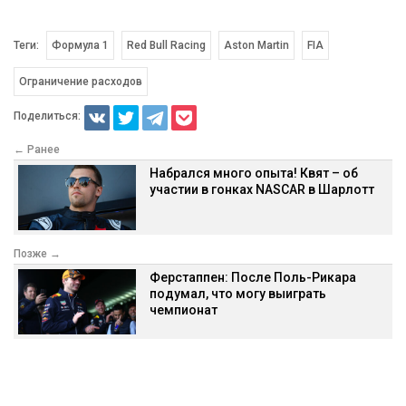
Теги:
Формула 1
Red Bull Racing
Aston Martin
FIA
Ограничение расходов
Поделиться:
← Ранее
Набрался много опыта! Квят – об
участии в гонках NASCAR в Шарлотт
Позже →
Ферстаппен: После Поль-Рикара
подумал, что могу выиграть
чемпионат