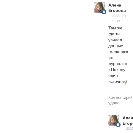
Алена
Егорова
2022.10.11
13:13
Там же, 
где ты 
увидел 
данные 
голландск
их 
журналюг
) Походу 
один 
источник)
1
Комментарий
удален
Ален
Егор
2022