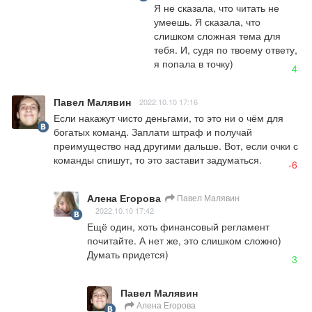
Я не сказала, что читать не 
умеешь. Я сказала, что 
слишком сложная тема для 
тебя. И, судя по твоему ответу, 
я попала в точку)
4
Павел Малявин
2022.10.10 17:16
Если накажут чисто деньгами, то это ни о чём для 
богатых команд. Заплати штраф и получай 
преимущество над другими дальше. Вот, если очки с 
команды спишут, то это заставит задуматься.
-6
Алена Егорова
Павел Малявин
2022.10.10 17:42
Ещё один, хоть финансовый регламент 
почитайте. А нет же, это слишком сложно) 
Думать придется)
3
Павел Малявин
Алена Егорова