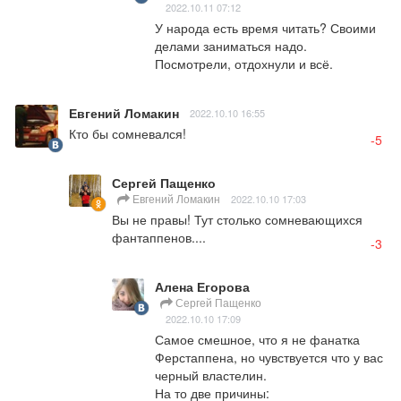
2022.10.11 07:12
У народа есть время читать? Своими 
делами заниматься надо. 
Посмотрели, отдохнули и всё.
Евгений Ломакин
2022.10.10 16:55
Кто бы сомневался!
-5
Сергей Пащенко
Евгений Ломакин
2022.10.10 17:03
Вы не правы! Тут столько сомневающихся 
фантаппенов....
-3
Алена Егорова
Сергей Пащенко
2022.10.10 17:09
Самое смешное, что я не фанатка 
Ферстаппена, но чувствуется что у вас 
черный властелин.

На то две причины:
