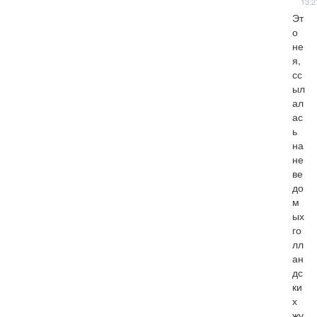
13:2
Эт
о 
не 
я, 
сс
ыл
ал
ас
ь 
на 
не
ве
до
м
ых 
го
лл
ан
дс
ки
х 
жу