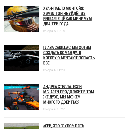
ХУАН-ПАБЛО МОНТОЙЯ:
ХЭМИЛТОН НЕ УЙДЁТ ИЗ
FERRARI ЕЩЁ КАК МИНИМУМ
ДВА-ТРИ ГОДА
Вчера в 12:18
ГЛАВА CADILLAC: МЫ ХОТИМ
СОЗДАТЬ КОМАНДУ, В
КОТОРУЮ МЕЧТАЮТ ПОПАСТЬ
ВСЕ
Вчера в 11:20
АНДРЕА СТЕЛЛА: ЕСЛИ
MCLAREN ПРОДОЛЖИТ В ТОМ
ЖЕ ДУХЕ, МЫ МОЖЕМ
МНОГОГО ДОБИТЬСЯ
Вчера в 10:22
«СЕБ, ЭТО ГЛУПО!» ПЯТЬ