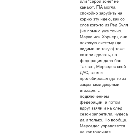
или "серой зоне" не 
канают. FIA могла 
спокойно зарубить на 
корню эту идею, как со 
слов кого-то из Ред Булл 
(не помню уже точно, 
Марко или Хорнер), они 
похожую систему (да 
видимо не такую) тоже 
хотели сделать, но 
федерация дала бан. 
Так вот, Мерседес свой 
ДАС, взял и 
пролобировал где-то за 
закрытыми дверями, 
втихаря, с 
подключением 
федерации, а потом 
вдруг взяли и на след 
сезон запретили, чудеса 
да и только. Но вообще, 
Мерседес управляется 
не как гоночная 