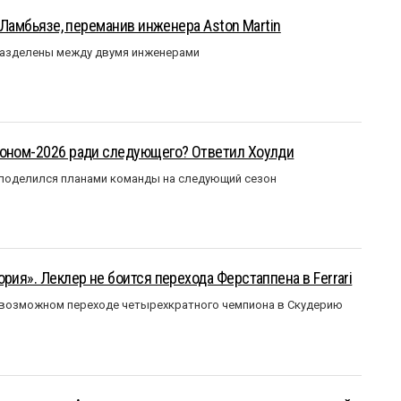
у Ламбьязе, переманив инженера Aston Martin
разделены между двумя инженерами
зоном-2026 ради следующего? Ответил Хоулди
 поделился планами команды на следующий сезон
рия». Леклер не боится перехода Ферстаппена в Ferrari
 возможном переходе четырехкратного чемпиона в Скудерию