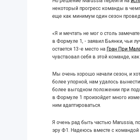
Но решение Marussia перейти на
исп
некоторый прогресс команды в чемпи
еще как минимум один сезон проведе
«Я и мечтать не мог о столь замеча
в Формуле 1, - заявил Бьянки, чьи л
остается 13-е место на
Гран При Мал
чувствовал себя в этой команде, как
Мы очень хорошо начали сезон, и хо
более упорной, нам удалось вынести
более выгодном положении при подг
в Формуле 1 произойдет много изме
ним адаптироваться.
Я очень рад быть частью Marussia, 
эру Ф1. Надеюсь вместе с командой 