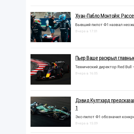
Хуан-Пабло Монтойя: Рассе
Бывший пилот Ф1 назвал неожи
Вчера в 17:01
Пьер Ваше раскрыл главные
Технический директор Red Bull 
Вчера в 16:05
Дэвид Култхард предсказал
1
Экс-пилот Ф1 обозначил конкр
Вчера в 15:09