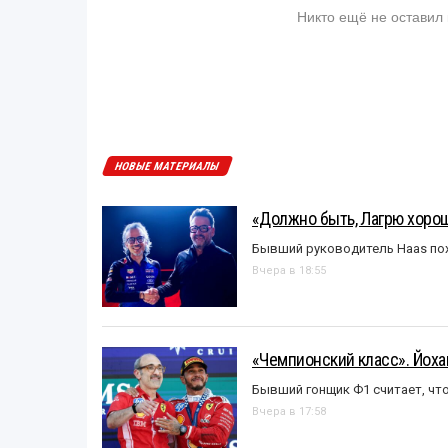
Никто ещё не оставил
НОВЫЕ МАТЕРИАЛЫ
«Должно быть, Лагрю хорош
Бывший руководитель Haas пох
Вчера в 18:55
«Чемпионский класс». Йох
Бывший гонщик Ф1 считает, что
Вчера в 17:58