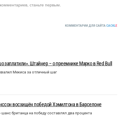
 комментариев, станьте первым.
КОММЕНТАРИИ ДЛЯ САЙТА
CACKL
E
о заплатили». Штайнер – о преемнике Марко в Red Bull
валил Мекиса за отличный шаг
анссон восхищён победой Хэмилтона в Барселоне
 шанс британца на победу составлял два процента