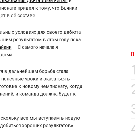
ользование двигателей Ferrari
и
онате привел к тому, что Бьянки
т в её составе.
тельных условиях для своего дебюта
учшим результатом в этом году пока
айзии
. – С самого начала я
П
 дома.
тя в дальнейшем борьба стала
 полезные уроки и оказаться в
отовке к новому чемпионату, когда
нений, и команда должна будет к
поскольку все мы вступаем в новую
добиться хороших результатов».