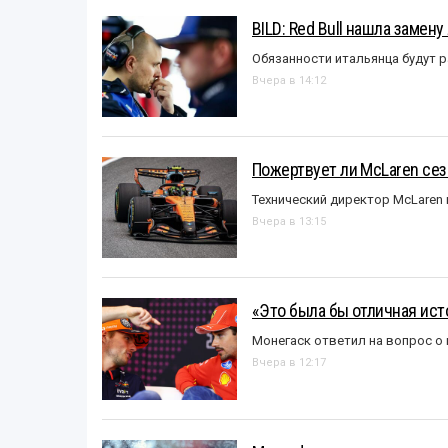
BILD: Red Bull нашла замен
Обязанности итальянца будут 
Вчера в 14:12
Пожертвует ли McLaren се
Технический директор McLaren
Вчера в 13:15
«Это была бы отличная исто
Монегаск ответил на вопрос о
Вчера в 12:17