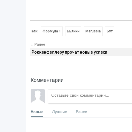
Теги:
Формула 1
Бьянки
Marussia
Бут
← Ранее
Роккенфеллеру прочат новые успехи
Комментарии
Новые
Лучшие
Ранее