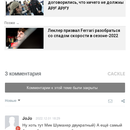
договорились, что ничего не должны
друг другу
Позже →
Леклер призвал Ferrari разобраться
со спадом скорости в сезоне-2022
3 комментария
Комментарии к этой теме были закрыты
Новые
JoJo
2022.12.01 18:29
Ну хоть тут Мик Шумахер двукратный) А ещё самый 