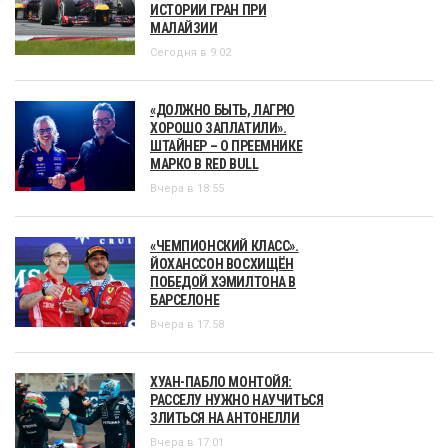
ИСТОРИИ ГРАН ПРИ
МАЛАЙЗИИ
Сегодня в 9:02
«ДОЛЖНО БЫТЬ, ЛАГРЮ
ХОРОШО ЗАПЛАТИЛИ».
ШТАЙНЕР – О ПРЕЕМНИКЕ
МАРКО В RED BULL
Вчера в 18:55
«ЧЕМПИОНСКИЙ КЛАСС».
ЙОХАНССОН ВОСХИЩЁН
ПОБЕДОЙ ХЭМИЛТОНА В
БАРСЕЛОНЕ
Вчера в 17:58
ХУАН-ПАБЛО МОНТОЙЯ:
РАССЕЛУ НУЖНО НАУЧИТЬСЯ
ЗЛИТЬСЯ НА АНТОНЕЛЛИ
Вчера в 17:01