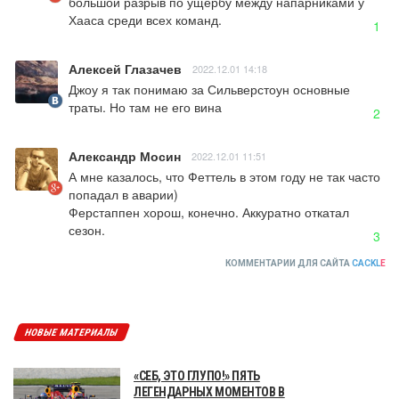
большой разрыв по ущербу между напарниками у 
Хааса среди всех команд.
1
Алексей Глазачев
2022.12.01 14:18
Джоу я так понимаю за Сильверстоун основные 
траты. Но там не его вина
2
Александр Мосин
2022.12.01 11:51
А мне казалось, что Феттель в этом году не так часто 
попадал в аварии)

Ферстаппен хорош, конечно. Аккуратно откатал 
сезон.
3
КОММЕНТАРИИ ДЛЯ САЙТА
CACKL
E
НОВЫЕ МАТЕРИАЛЫ
«СЕБ, ЭТО ГЛУПО!» ПЯТЬ
ЛЕГЕНДАРНЫХ МОМЕНТОВ В