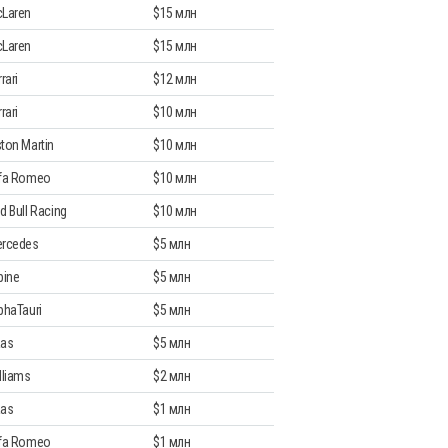
Laren
$15 млн
Laren
$15 млн
rari
$12 млн
rari
$10 млн
ton Martin
$10 млн
fa Romeo
$10 млн
d Bull Racing
$10 млн
rcedes
$5 млн
pine
$5 млн
phaTauri
$5 млн
as
$5 млн
lliams
$2 млн
as
$1 млн
fa Romeo
$1 млн