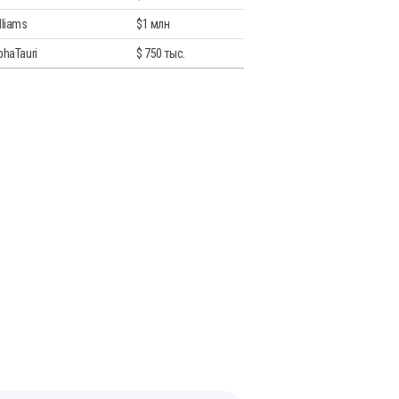
lliams
$1 млн
phaTauri
$ 750 тыс.