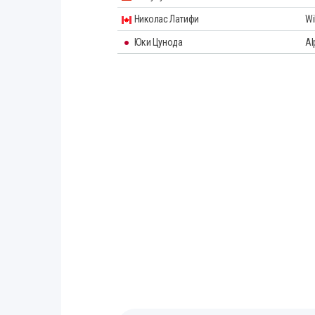
Николас Латифи
Wi
Юки Цунода
Al