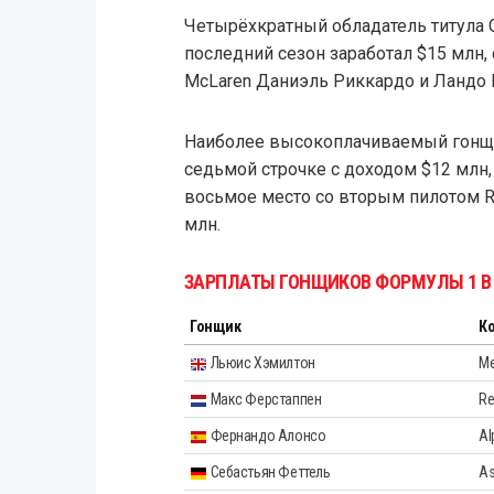
Четырёхкратный обладатель титула 
последний сезон заработал $15 млн,
McLaren Даниэль Риккардо и Ландо 
Наиболее высокоплачиваемый гонщик
седьмой строчке с доходом $12 млн,
восьмое место со вторым пилотом Re
млн.
ЗАРПЛАТЫ ГОНЩИКОВ ФОРМУЛЫ 1 В 
Гонщик
К
Льюис Хэмилтон
Me
Макс Ферстаппен
Re
Фернандо Алонсо
Al
Себастьян Феттель
As