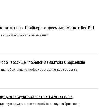
о заплатили». Штайнер – о преемнике Марко в Red Bull
валил Мекиса за отличный шаг
анссон восхищён победой Хэмилтона в Барселоне
 шанс британца на победу составлял два процента
лу нужно научиться злиться на Антонелли
данную трудность, с которой столкнулся британец