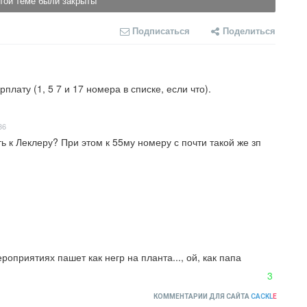
той теме были закрыты
Подписаться
Поделиться
лату (1, 5 7 и 17 номера в списке, если что).
36
 к Леклеру? При этом к 55му номеру с почти такой же зп 
оприятиях пашет как негр на планта..., ой, как папа 
3
КОММЕНТАРИИ ДЛЯ САЙТА
CACKL
E