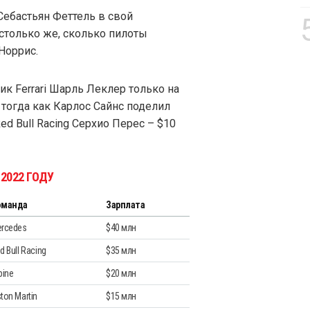
Себастьян Феттель в свой
 столько же, сколько пилоты
Норрис.
 Ferrari Шарль Леклер только на
 тогда как Карлос Сайнс поделил
d Bull Racing Серхио Перес – $10
2022 ГОДУ
оманда
Зарплата
rcedes
$40 млн
d Bull Racing
$35 млн
pine
$20 млн
ton Martin
$15 млн