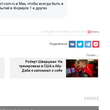
t.com.ru в Max, чтобы всегда быть в
бытий в Формуле 1 и других
Сообщить об ошибке (Ctrl+Enter)
Поделиться:
Позже →
Роберт Шварцман: На
тренировках в США и Абу-
Даби я напомнил о себе