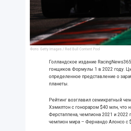
Фото: Getty Images / Red Bull Content Pool
Голландское издание RacingNews365
гонщиков Формулы 1 в 2022 году. 
определенное представление о зар
планеты.
Рейтинг возглавил семикратный че
Хэмилтон с гонораром $40 млн, что 
Ферстаппена, чемпиона 2021 и 2022 г
чемпион мира – Фернандо Алонсо с 