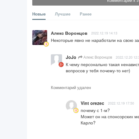
Комментарии к э
Новые
Лучшие
Ранее
Алекс Воронцов
2022.12.19 14:13
Некоторые явно не наработали на свою зарп
JoJo
Алекс Воронцов
2022.12.20 12:
К чему персонально такая ненависть
вопросов у тебя почему-то нет)
Комментарий удален
Vint orezec
2022.12.19 17:50
почему с 1-м?

Может он на спонсорских мер
Карло?