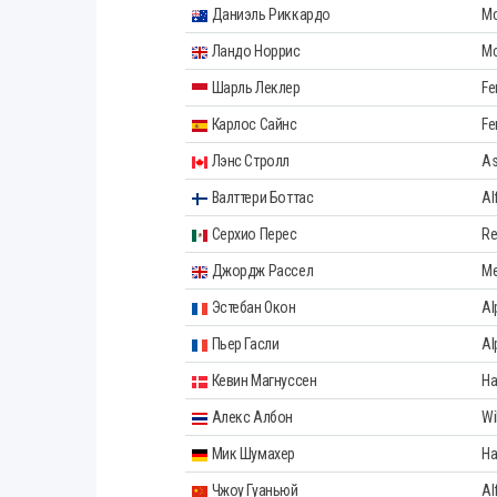
Даниэль Риккардо
Mc
Ландо Норрис
Mc
Шарль Леклер
Fer
Карлос Сайнс
Fer
Лэнс Стролл
As
Валттери Боттас
Al
Серхио Перес
Re
Джордж Рассел
Me
Эстебан Окон
Al
Пьер Гасли
Al
Кевин Магнуссен
Ha
Алекс Албон
Wi
Мик Шумахер
Ha
Чжоу Гуаньюй
Al