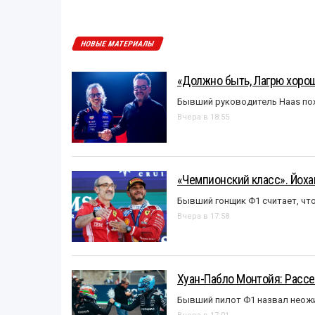
НОВЫЕ МАТЕРИАЛЫ
«Должно быть, Лагрю хорош
Бывший руководитель Haas пох
Вчера в 18:55
«Чемпионский класс». Йох
Бывший гонщик Ф1 считает, что
Вчера в 17:58
Хуан-Пабло Монтойя: Рассе
Бывший пилот Ф1 назвал неожи