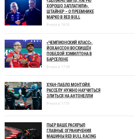
«ДОЛЖНО БЫТЬ, ЛАГРЮ
ХОРОШО ЗАПЛАТИЛИ».
ШТАЙНЕР – О ПРЕЕМНИКЕ
МАРКО В RED BULL
Вчера в 18:55
«ЧЕМПИОНСКИЙ КЛАСС».
ЙОХАНССОН ВОСХИЩЁН
ПОБЕДОЙ ХЭМИЛТОНА В
БАРСЕЛОНЕ
Вчера в 17:58
ХУАН-ПАБЛО МОНТОЙЯ:
РАССЕЛУ НУЖНО НАУЧИТЬСЯ
ЗЛИТЬСЯ НА АНТОНЕЛЛИ
Вчера в 17:01
ПЬЕР ВАШЕ РАСКРЫЛ
ГЛАВНЫЕ ОГРАНИЧЕНИЯ
МАШИНЫ RED BULL RACING