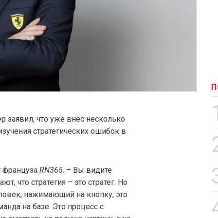
П
ер заявил, что уже внёс несколько
изучения стратегических ошибок в
т француза
RN365
. – Вы видите
т, что стратегия – это стратег. Но
еловек, нажимающий на кнопку, это
анда на базе. Это процесс с