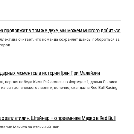
en продолжит в том же духе, мы можем многого добиться
ллектива считает, что команда сохраняет шансы побороться за
торов
ендарных моментов в истории Гран При Малайзии
ri, первая победа Кими Райкконена в Формуле 1, драма Льюиса
з-за тропического ливня и, конечно, скандал в Red Bull Racing
о заплатили». Штайнер – о преемнике Марко в Red Bull
валил Мекиса за отличный шаг