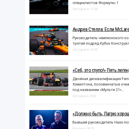
специалистов Формулы 1
Сегодня в 11:20
Андреа Стелла: Если McLar
Руководитель чемпионского ко
третий подряд Кубок Конструк
Сегодня в 10:22
«Себ, это глупо!» Пять лег
Двойная дисквалификация Ferra
Хэмилтона, половинчатые очки и
под названием «Mульти 21»…
Сегодня в 9:02
«Должно быть, Лагрю хорош
Бывший руководитель Haas пох
Вчера в 18:55