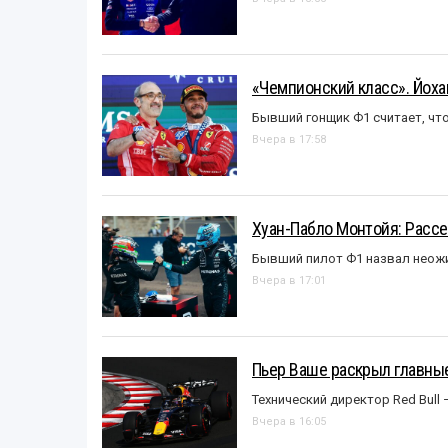
«Чемпионский класс». Йох
Бывший гонщик Ф1 считает, что
Вчера в 17:58
Хуан-Пабло Монтойя: Рассе
Бывший пилот Ф1 назвал неожи
Вчера в 17:01
Пьер Ваше раскрыл главные
Технический директор Red Bull 
Вчера в 16:05