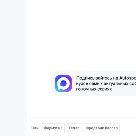
Подписывайтесь на Autospor
курсе самых актуальных со
гоночных сериях
Теги:
Формула 1
Ferrari
Фредерик Вассёр