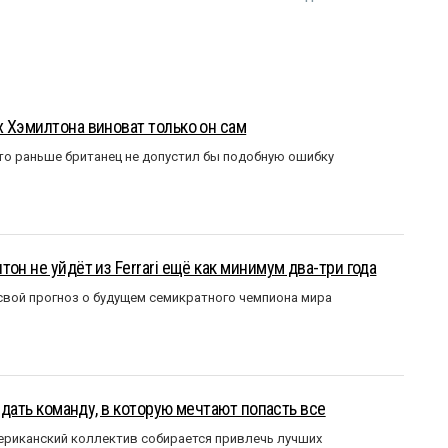
 Хэмилтона виноват только он сам
то раньше британец не допустил бы подобную ошибку
он не уйдёт из Ferrari ещё как минимум два-три года
вой прогноз о будущем семикратного чемпиона мира
оздать команду, в которую мечтают попасть все
мериканский коллектив собирается привлечь лучших