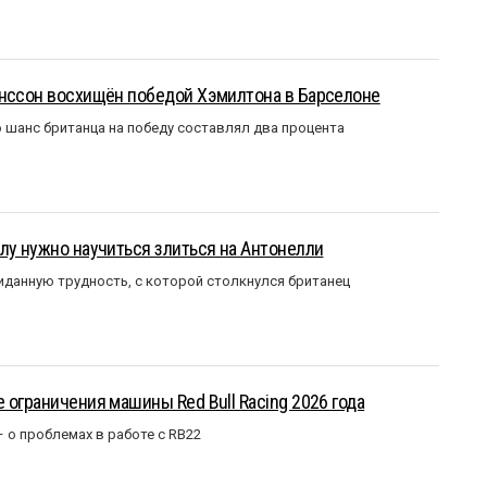
анссон восхищён победой Хэмилтона в Барселоне
 шанс британца на победу составлял два процента
лу нужно научиться злиться на Антонелли
данную трудность, с которой столкнулся британец
 ограничения машины Red Bull Racing 2026 года
– о проблемах в работе с RB22