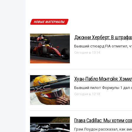
НОВЫЕ МАТЕРИАЛЫ
Джонни Херберт: В штрафах
Бывший стюард FIA отметил, ч
Сегодня в 13:14
Хуан-Пабло Монтойя: Хэмилт
Бывший пилот Формулы 1 дал с
Сегодня в 12:18
Глава Cadillac: Мы хотим с
Грэм Лоудон рассказал, как а