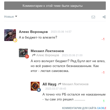
Комментарии к этой теме были закрыты
Новые
Алекс Воронцов
2023.03.06 14:57
А в бюджет-то влезете?
-1
Михаил Локтионов
Алекс Воронцов
2023.03.06 21:00
А кого волнует бюджет? Ред Булл вот не влез, 
но всё равно остался безнаказанным. Как 
итог - лютая самовозка.
-1
All Hayg
Михаил Локтионов
2023.03.07 09:45
А точно что РБ остался не наказанным 
- ты сам это решил ...........
1
КОММЕНТАРИИ ДЛЯ САЙТА
CACKL
E