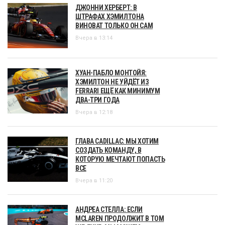
ДЖОННИ ХЕРБЕРТ: В
ШТРАФАХ ХЭМИЛТОНА
ВИНОВАТ ТОЛЬКО ОН САМ
Вчера в 13:14
ХУАН-ПАБЛО МОНТОЙЯ:
ХЭМИЛТОН НЕ УЙДЁТ ИЗ
FERRARI ЕЩЁ КАК МИНИМУМ
ДВА-ТРИ ГОДА
Вчера в 12:18
ГЛАВА CADILLAC: МЫ ХОТИМ
СОЗДАТЬ КОМАНДУ, В
КОТОРУЮ МЕЧТАЮТ ПОПАСТЬ
ВСЕ
Вчера в 11:20
АНДРЕА СТЕЛЛА: ЕСЛИ
MCLAREN ПРОДОЛЖИТ В ТОМ