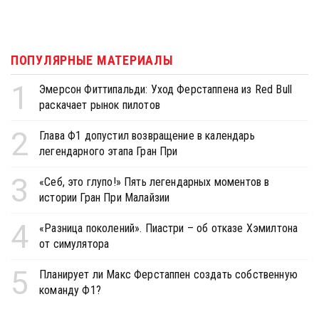
ПОПУЛЯРНЫЕ МАТЕРИАЛЫ
1
Эмерсон Фиттипальди: Уход Ферстаппена из Red Bull
раскачает рынок пилотов
2
Глава Ф1 допустил возвращение в календарь
легендарного этапа Гран При
3
«Себ, это глупо!» Пять легендарных моментов в
истории Гран При Малайзии
4
«Разница поколений». Пиастри – об отказе Хэмилтона
от симулятора
5
Планирует ли Макс Ферстаппен создать собственную
команду Ф1?