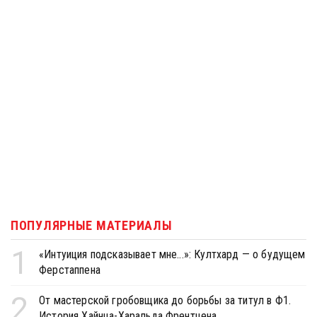
ПОПУЛЯРНЫЕ МАТЕРИАЛЫ
1
«Интуиция подсказывает мне...»: Култхард — о будущем
Ферстаппена
2
От мастерской гробовщика до борьбы за титул в Ф1.
История Хайнца-Харальда Френтцена