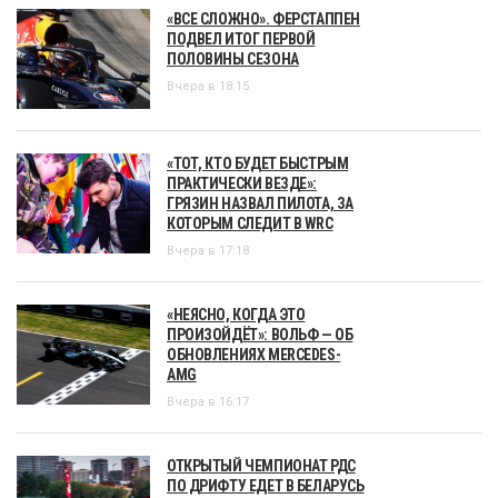
«ВСЕ СЛОЖНО». ФЕРСТАППЕН
ПОДВЕЛ ИТОГ ПЕРВОЙ
ПОЛОВИНЫ СЕЗОНА
Вчера в 18:15
«ТОТ, КТО БУДЕТ БЫСТРЫМ
ПРАКТИЧЕСКИ ВЕЗДЕ»:
ГРЯЗИН НАЗВАЛ ПИЛОТА, ЗА
КОТОРЫМ СЛЕДИТ В WRC
Вчера в 17:18
«НЕЯСНО, КОГДА ЭТО
ПРОИЗОЙДЁТ»: ВОЛЬФ — ОБ
ОБНОВЛЕНИЯХ MERCEDES-
AMG
Вчера в 16:17
ОТКРЫТЫЙ ЧЕМПИОНАТ РДС
ПО ДРИФТУ ЕДЕТ В БЕЛАРУСЬ