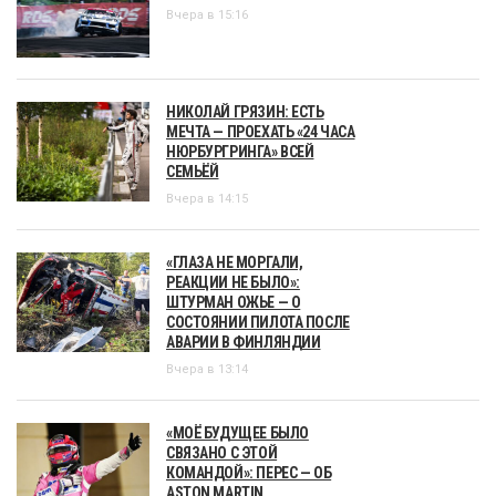
Вчера в 15:16
НИКОЛАЙ ГРЯЗИН: ЕСТЬ
МЕЧТА — ПРОЕХАТЬ «24 ЧАСА
НЮРБУРГРИНГА» ВСЕЙ
СЕМЬЁЙ
Вчера в 14:15
«ГЛАЗА НЕ МОРГАЛИ,
РЕАКЦИИ НЕ БЫЛО»:
ШТУРМАН ОЖЬЕ — О
СОСТОЯНИИ ПИЛОТА ПОСЛЕ
АВАРИИ В ФИНЛЯНДИИ
Вчера в 13:14
«МОЁ БУДУЩЕЕ БЫЛО
СВЯЗАНО С ЭТОЙ
КОМАНДОЙ»: ПЕРЕС — ОБ
ASTON MARTIN