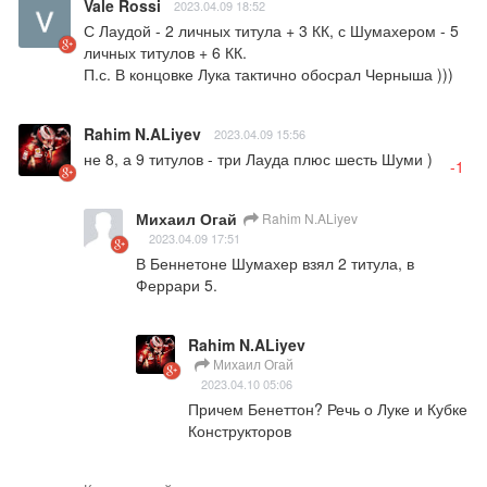
Vale Rossi
2023.04.09 18:52
С Лаудой - 2 личных титула + 3 КК, с Шумахером - 5 
личных титулов + 6 КК.

П.с. В концовке Лука тактично обосрал Черныша )))
Rahim N.ALiyev
2023.04.09 15:56
не 8, а 9 титулов - три Лауда плюс шесть Шуми )
-1
Михаил Огай
Rahim N.ALiyev
2023.04.09 17:51
В Беннетоне Шумахер взял 2 титула, в 
Феррари 5.
Rahim N.ALiyev
Михаил Огай
2023.04.10 05:06
Причем Бенеттон? Речь о Луке и Кубке 
Конструкторов