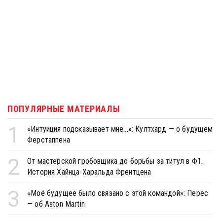
ПОПУЛЯРНЫЕ МАТЕРИАЛЫ
1
«Интуиция подсказывает мне...»: Култхард — о будущем
Ферстаппена
2
От мастерской гробовщика до борьбы за титул в Ф1.
История Хайнца-Харальда Френтцена
3
«Моё будущее было связано с этой командой»: Перес
— об Aston Martin