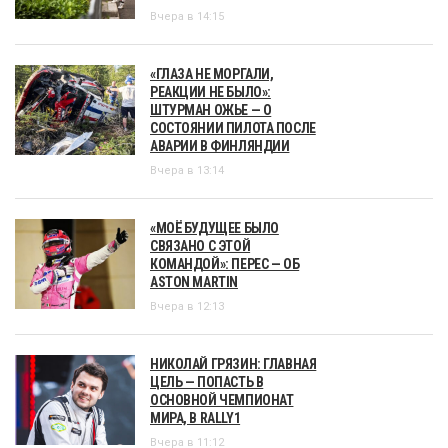
Вчера в 14:15
«ГЛАЗА НЕ МОРГАЛИ,
РЕАКЦИИ НЕ БЫЛО»:
ШТУРМАН ОЖЬЕ — О
СОСТОЯНИИ ПИЛОТА ПОСЛЕ
АВАРИИ В ФИНЛЯНДИИ
Вчера в 13:14
«МОЁ БУДУЩЕЕ БЫЛО
СВЯЗАНО С ЭТОЙ
КОМАНДОЙ»: ПЕРЕС — ОБ
ASTON MARTIN
Вчера в 12:13
НИКОЛАЙ ГРЯЗИН: ГЛАВНАЯ
ЦЕЛЬ — ПОПАСТЬ В
ОСНОВНОЙ ЧЕМПИОНАТ
МИРА, В RALLY1
Вчера в 11:12