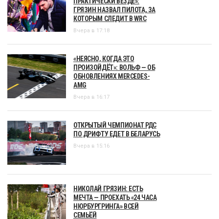
ПРАКТИЧЕСКИ ВЕЗДЕ»:
ГРЯЗИН НАЗВАЛ ПИЛОТА, ЗА
КОТОРЫМ СЛЕДИТ В WRC
Вчера в 17:18
«НЕЯСНО, КОГДА ЭТО
ПРОИЗОЙДЁТ»: ВОЛЬФ — ОБ
ОБНОВЛЕНИЯХ MERCEDES-
AMG
Вчера в 16:17
ОТКРЫТЫЙ ЧЕМПИОНАТ РДС
ПО ДРИФТУ ЕДЕТ В БЕЛАРУСЬ
Вчера в 15:16
НИКОЛАЙ ГРЯЗИН: ЕСТЬ
МЕЧТА — ПРОЕХАТЬ «24 ЧАСА
НЮРБУРГРИНГА» ВСЕЙ
СЕМЬЁЙ