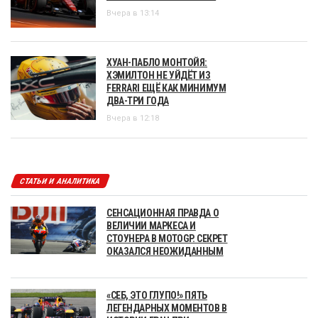
Вчера в 13:14
ХУАН-ПАБЛО МОНТОЙЯ:
ХЭМИЛТОН НЕ УЙДЁТ ИЗ
FERRARI ЕЩЁ КАК МИНИМУМ
ДВА-ТРИ ГОДА
Вчера в 12:18
СТАТЬИ И АНАЛИТИКА
СЕНСАЦИОННАЯ ПРАВДА О
ВЕЛИЧИИ МАРКЕСА И
СТОУНЕРА В MOTOGP. СЕКРЕТ
ОКАЗАЛСЯ НЕОЖИДАННЫМ
«СЕБ, ЭТО ГЛУПО!» ПЯТЬ
ЛЕГЕНДАРНЫХ МОМЕНТОВ В