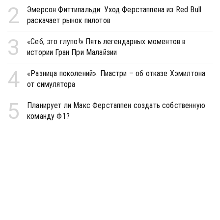
2
Эмерсон Фиттипальди: Уход Ферстаппена из Red Bull
раскачает рынок пилотов
3
«Себ, это глупо!» Пять легендарных моментов в
истории Гран При Малайзии
4
«Разница поколений». Пиастри – об отказе Хэмилтона
от симулятора
5
Планирует ли Макс Ферстаппен создать собственную
команду Ф1?